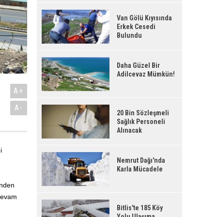
Van Gölü Kıyısında
Erkek Cesedi
Bulundu
Daha Güzel Bir
Adilcevaz Mümkün!
A+
A-
20 Bin Sözleşmeli
Sağlık Personeli
Alınacak
i
Nemrut Dağı'nda
Karla Mücadele
inden
 devam
Bitlis'te 185 Köy
Yolu Ulaşıma