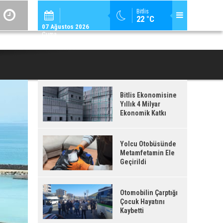
ADİLCEVAZ / 12:
Bitlis
22 °C
ADILCEVAZ'DA KUDUZ VAKASI TESPIT EDILEN KÖY, KARANTINAYA ALIN
07 Ağustos 2026
Cuma
Bitlis Ekonomisine
Yıllık 4 Milyar
Ekonomik Katkı
Yolcu Otobüsünde
Metamfetamin Ele
Geçirildi
Otomobilin Çarptığı
Çocuk Hayatını
Kaybetti