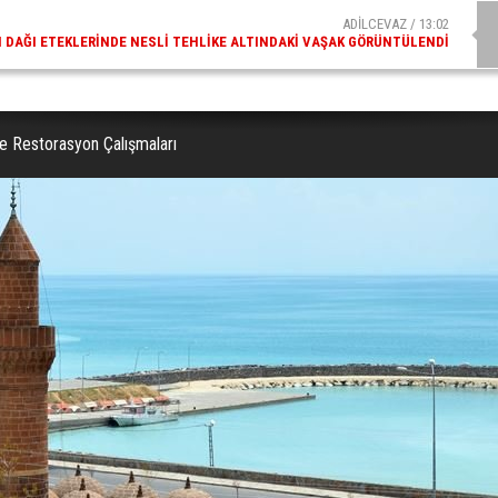
ADİLCEVAZ / 09:10
AZ ESKI KAYMAKAMLARINDAN MUSTAFA ÇIFTÇI İÇIŞLERI BAKANI OLDU
de Restorasyon Çalışmaları