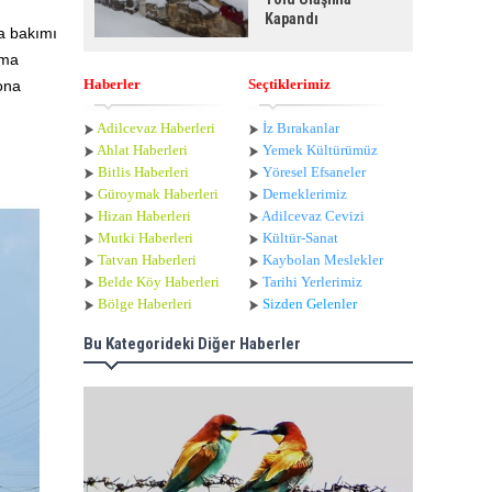
Kapandı
na bakımı
tma
Haberler
Seçtiklerimiz
ona
Adilcevaz Haberleri
İz Bırakanlar
Ahlat Haberle
ri
Yemek Kültürümüz
Bitlis Haberleri
Yöresel Efsaneler
Güroymak Haberleri
Derneklerimiz
Hizan Haberleri
Adilcevaz Cevizi
Mutki Haberleri
Kültür-Sanat
Tatvan Haberleri
Kaybolan Meslekler
Belde Köy Haberleri
Tarihi Yerlerimiz
Bölge Haberleri
Sizden Gelenler
Bu Kategorideki Diğer Haberler