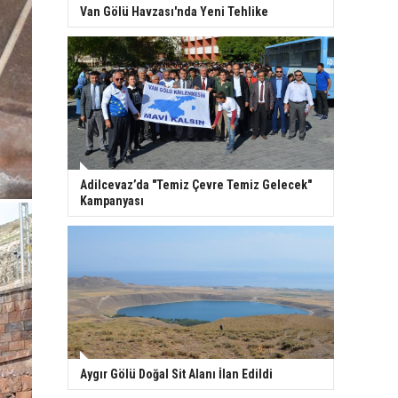
Van Gölü Havzası'nda Yeni Tehlike
Adilcevaz’da "Temiz Çevre Temiz Gelecek"
Kampanyası
Aygır Gölü Doğal Sit Alanı İlan Edildi