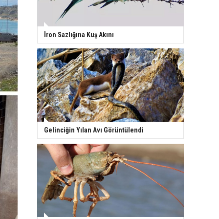
İron Sazlığına Kuş Akını
Gelinciğin Yılan Avı Görüntülendi