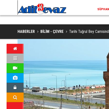
ADİLCEVAZ / 13:02
EKLERINDE NESLI TEHLIKE ALTINDAKI VAŞAK GÖRÜNTÜLENDI
ADILCEV
HABERLER
BİLİM - ÇEVRE
Tarihi Tuğrul Bey Camisin