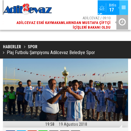
Bitlis
17 
°C
02
ADİLCEVAZ / 09:10
AK
ADILCEVAZ ESKI KAYMAKAMLARINDAN MUSTAFA ÇIFTÇI
DI
İÇIŞLERI BAKANI OLDU
HABERLER
SPOR
Plaj Futbolu Şampiyonu Adilcevaz Belediye Spor
19:58
19 Ağustos 2018