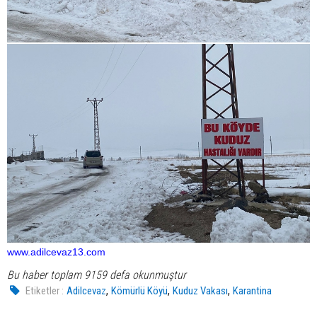
www.adilcevaz13.com
Bu haber toplam 9159 defa okunmuştur
,
,
,
Etiketler :
Adilcevaz
Kömürlü Köyü
Kuduz Vakası
Karantina