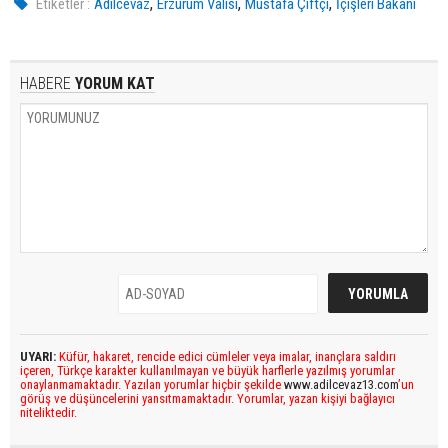
,
,
,
Etiketler :
Adilcevaz
Erzurum Valisi
Mustafa Çiftçi
İçişleri Bakanı
HABERE
YORUM KAT
UYARI:
Küfür, hakaret, rencide edici cümleler veya imalar, inançlara saldırı
içeren, Türkçe karakter kullanılmayan ve büyük harflerle yazılmış yorumlar
onaylanmamaktadır. Yazılan yorumlar hiçbir şekilde
www.adilcevaz13.com
’un
görüş ve düşüncelerini yansıtmamaktadır. Yorumlar, yazan kişiyi bağlayıcı
niteliktedir.