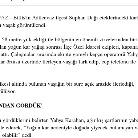
VAZ
- Bitlis'in Adilcevaz ilçesi Süphan Dağı eteklerindeki kar
an vaşak görüntülendi.
n 58 metre yüksekliği ile bölgenin en önemli zirvelerinden biri
lan yoğun kar yağışı sonrası İlçe Özel İdaresi ekipleri, kapan
lattı. Çalışmalar sırasında ekipte görevli kepçe operatörü Yahy
örtüsü üzerinde ilerleyen vaşağı fark edip, cep telefonu ile
kesi altında bulunan vaşağın bir süre açık arazide ilerlediği,
ülüyor.
INDAN GÖRDÜK'
 gördüklerini belirten Yahya Karahan, ağır kış şartlarının yab
fade ederek, "Yoğun kar nedeniyle doğada yiyecek bulamayan v
 olabilir" dedi.