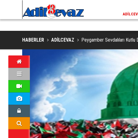
ADİLCEVAZ / 13:02
EKLERINDE NESLI TEHLIKE ALTINDAKI VAŞAK GÖRÜNTÜLENDI
ADILCEV
HABERLER
ADİLCEVAZ
Peygamber Sevdalıları Kutlu 