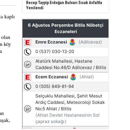
Recep Tayyip Erdoğan Bulvarı Sıcak Asfaltla
Yenilendi
la kaplı
 olan
an köy
a
an
aşak,