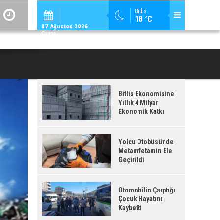
ADİLCEVAZ / 12:
Bitlis
18 °C
ADILCEVAZ'DA KUDUZ VAKASI TESPIT EDILEN KÖY, KARANTINAYA ALIN
07 Ağustos 2026
Cuma
Bitlis Ekonomisine
Yıllık 4 Milyar
Ekonomik Katkı
Yolcu Otobüsünde
Metamfetamin Ele
Geçirildi
Otomobilin Çarptığı
Çocuk Hayatını
Kaybetti