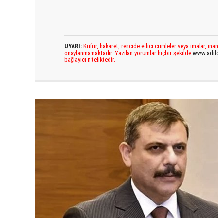
UYARI:
Küfür, hakaret, rencide edici cümleler veya imalar, inan
onaylanmamaktadır. Yazılan yorumlar hiçbir şekilde
www.adil
bağlayıcı niteliktedir.