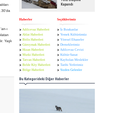
Kapandı
lıları
3.30’da
Haberler
Seçtiklerimiz
’an-ı
Adilcevaz Haberleri
İz Bırakanlar
Ahlat Haberle
ri
Yemek Kültürümüz
nlatan
Bitlis Haberleri
Yöresel Efsaneler
r. Yaşlı
Güroymak Haberleri
Derneklerimiz
Hizan Haberleri
Adilcevaz Cevizi
Mutki Haberleri
Kültür-Sanat
Tatvan Haberleri
Kaybolan Meslekler
Belde Köy Haberleri
Tarihi Yerlerimiz
Bölge Haberleri
Sizden Gelenler
Bu Kategorideki Diğer Haberler