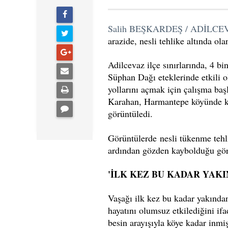
Salih BEŞKARDEŞ / ADİLCE
arazide, nesli tehlike altında ol
Adilcevaz ilçe sınırlarında, 4 bi
Süphan Dağı eteklerinde etkili o
yollarını açmak için çalışma baş
Karahan, Harmantepe köyünde kar 
görüntüledi.
Görüntülerde nesli tükenme tehli
ardından gözden kaybolduğu gör
'İLK KEZ BU KADAR YAK
Vaşağı ilk kez bu kadar yakından
hayatını olumsuz etkilediğini i
besin arayışıyla köye kadar inmiş