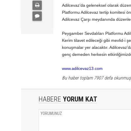
Adilcevaz’da geleneksel olarak düzen
Platformu Adilcevaz tertip komitesi ö
Adilcevaz Çarşı meydanında düzenlenec
Peygamber Sevdalıları Platformu Adilc
Kerim tilavet edileceği gibi mevlid-i 
konuşmalar yer alacaktır. Adilcevaz’
genç demeden herkesin etkinliğimizde 
www.adilcevaz13.com
Bu haber toplam 7907 defa okunmuş
HABERE
YORUM KAT