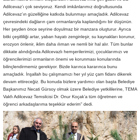
Adilcevaz’ı çok seviyoruz. Kendi imkânlarımız doğrultusunda
Adilcevaz’ın güzelliğine katkıda bulunmayı amaçladık. Adilcevaz
çevresindeki dağların çam ormanlarıyla kaplandığını bir düşünün.
Her şeyden önce seyrine doyulmaz bir manzara oluşturur. Ayrıca
bitki çeşitliliği artar, yaban hayatı zenginleşir, su kaynakları korunur,
erozyon önlenir, iklim daha ılıman ve nemli bir hal alır. Tüm bunlar
dikkate alındığında Adilcevazlı hemşerilerimizi, çocuklarımızı ve
öğrencilerimizi ormanların önemi ve korunması konularında
bilinçlendirmemiz gerekiyor. Bizde karınca kararınca bunu
amaçladık. İnşallah bu çalışmamızı her yıl yüz çam fidanı dikerek
devam ettireceğiz. Bu konuda bizlere yardımcı olan başta Belediye
Başkanımız Necati Gürsoy olmak üzere Belediye yetkililerine, TEMA
Vakfı Adilcevaz Temsilcisi Dr. Onur Koçak’a tüm öğretmen ve
öğrenci arkadaşlarıma teşekkür ederim" dedi.