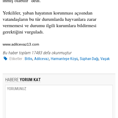
inmiş olabilir" dedi.
Yetkililer, yaban hayatının korunması açısından
vatandaşların bu tür durumlarda hayvanlara zarar
vermemesi ve durumu ilgili kurumlara bildirmesi
gerektiğini vurguladı.
www.adilcevaz13.com
Bu haber toplam 17483 defa okunmuştur
,
,
,
,
Etiketler :
Bitlis
Adilcevaz
Harmantepe Köyü
Süphan Dağı
Vaşak
HABERE
YORUM KAT