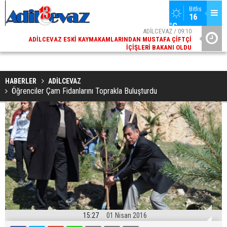
Bitlis
16 
°C
02
ADİLCEVAZ / 09:10
AK
ADILCEVAZ ESKI KAYMAKAMLARINDAN MUSTAFA ÇIFTÇI
DI
İÇIŞLERI BAKANI OLDU
HABERLER
ADİLCEVAZ
Öğrenciler Çam Fidanlarını Toprakla Buluşturdu
15:27
01 Nisan 2016