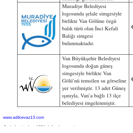
Muradiye Belediyesi
logosunda şelale simgesiyle
birlikte Van Gölüne özgü
balık türü olan İnci Kefali
Balığı simgesi
bulunmaktadır.
Van Büyükşehir Belediyesi
logosunda doğan güneş
simgesiyle birlikte Van
Gölü’nü temsilen su görseline
yer verilmiştir. 13 adet Güneş
ışınıyla, Van’a bağlı 13 ilçe
belediyesi imgelenmiştir.
www.adilcevaz13.com
Bu haber toplam 6986 defa okunmuştur