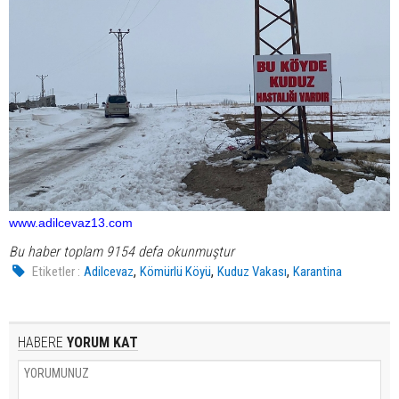
www.adilcevaz13.com
Bu haber toplam 9154 defa okunmuştur
,
,
,
Etiketler :
Adilcevaz
Kömürlü Köyü
Kuduz Vakası
Karantina
HABERE
YORUM KAT