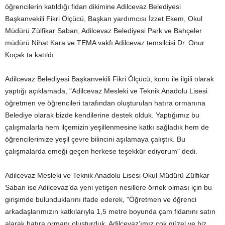
öğrencilerin katıldığı fidan dikimine Adilcevaz Belediyesi
Başkanvekili Fikri Ölçücü, Başkan yardımcısı İzzet Ekem, Okul
Müdürü Zülfikar Saban, Adilcevaz Belediyesi Park ve Bahçeler
müdürü Nihat Kara ve TEMA vakfı Adilcevaz temsilcisi Dr. Onur
Koçak ta katıldı.
Adilcevaz Belediyesi Başkanvekili Fikri Ölçücü, konu ile ilgili olarak
yaptığı açıklamada, "Adilcevaz Mesleki ve Teknik Anadolu Lisesi
öğretmen ve öğrencileri tarafından oluşturulan hatıra ormanına
Belediye olarak bizde kendilerine destek olduk. Yaptığımız bu
çalışmalarla hem ilçemizin yeşillenmesine katkı sağladık hem de
öğrencilerimize yeşil çevre bilincini aşılamaya çalıştık. Bu
çalışmalarda emeği geçen herkese teşekkür ediyorum" dedi.
Adilcevaz Mesleki ve Teknik Anadolu Lisesi Okul Müdürü Zülfikar
Saban ise Adilcevaz’da yeni yetişen nesillere örnek olması için bu
girişimde bulunduklarını ifade ederek, "Öğretmen ve öğrenci
arkadaşlarımızın katkılarıyla 1,5 metre boyunda çam fidanını satın
alarak hatıra ormanı oluşturduk. Adilcevaz’ımız çok güzel ve biz