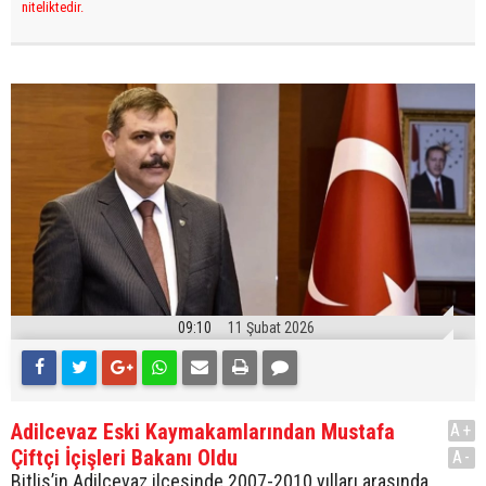
niteliktedir.
09:10
11 Şubat 2026
Adilcevaz Eski Kaymakamlarından Mustafa
A+
Çiftçi İçişleri Bakanı Oldu
A-
Bitlis’in Adilcevaz ilçesinde 2007-2010 yılları arasında