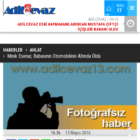
Bitlis
17 
°C
02
ADİLCEVAZ / 09:10
AK
ADILCEVAZ ESKI KAYMAKAMLARINDAN MUSTAFA ÇIFTÇI
DI
İÇIŞLERI BAKANI OLDU
HABERLER
AHLAT
Minik Esenur, Babasının Otomobilinin Altında Öldü
16:36
13 Mayıs 2016