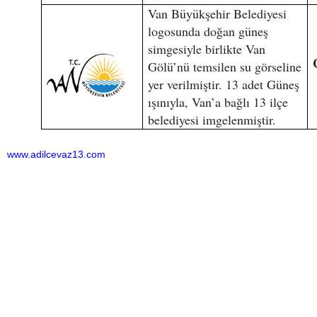
Van Büyükşehir Belediyesi
logosunda doğan güneş
simgesiyle birlikte Van
Gölü’nü temsilen su görseline
yer verilmiştir. 13 adet Güneş
ışınıyla, Van’a bağlı 13 ilçe
belediyesi imgelenmiştir.
www.adilcevaz13.com
Bu haber toplam 6993 defa okunmuştur
HABERE
YORUM KAT