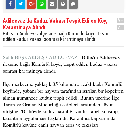
Adilcevaz'da Kuduz Vakası Tespit Edilen Köy,
A+
Karantinaya Alındı
A-
Bitlis'in Adilcevaz ilçesine bağlı Kömürlü köyü, tespit
edilen kuduz vakası sonrası karantinaya alındı.
Salih BEŞKARDEŞ / ADİLCEVAZ
- Bitlis'in Adilcevaz
ilçesine bağlı Kömürlü köyü, tespit edilen kuduz vakası
sonrası karantinaya alındı.
İlçe merkezine yaklaşık 35 kilometre uzaklıktaki Kömürlü
köyünde, yabani bir hayvan tarafından ısırılan bir köpekten
alınan numunede kuduz tespit edildi. Bunun üzerine İlçe
Tarım ve Orman Müdürlüğü ekipleri tarafından köyün
girişine, 'Bu köyde kuduz hastalığı vardır' tabelası asılıp,
karantina uygulaması başlatıldı. Karantina kapsamında
Kömürlü köyüne canlı hayvan giriş ve çıkışları