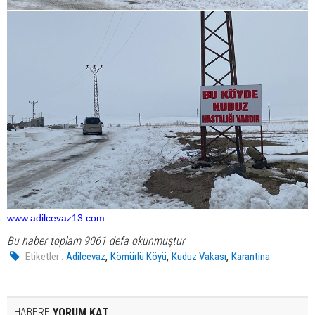
www.adilcevaz13.com
Bu haber toplam 9061 defa okunmuştur
,
,
,
Etiketler :
Adilcevaz
Kömürlü Köyü
Kuduz Vakası
Karantina
HABERE
YORUM KAT