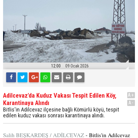
12:00
09 Ocak 2026
Adilcevaz'da Kuduz Vakası Tespit Edilen Köy,
A+
Karantinaya Alındı
A-
Bitlis'in Adilcevaz ilçesine bağlı Kömürlü köyü, tespit
edilen kuduz vakası sonrası karantinaya alındı.
Salih BEŞKARDEŞ / ADİLCEVAZ
- Bitlis'in Adilcevaz