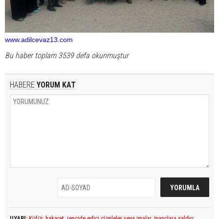
www.adilcevaz13.com
Bu haber toplam 3539 defa okunmuştur
HABERE
YORUM KAT
UYARI:
Küfür, hakaret, rencide edici cümleler veya imalar, inançlara saldırı