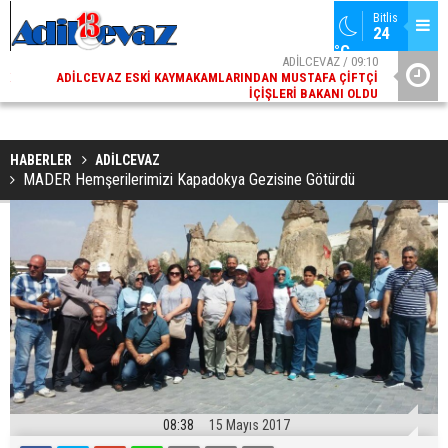
Bitlis
24 
°C
02
ADİLCEVAZ / 09:10
AK
ADILCEVAZ ESKI KAYMAKAMLARINDAN MUSTAFA ÇIFTÇI
DI
İÇIŞLERI BAKANI OLDU
HABERLER
ADİLCEVAZ
MADER Hemşerilerimizi Kapadokya Gezisine Götürdü
08:38
15 Mayıs 2017