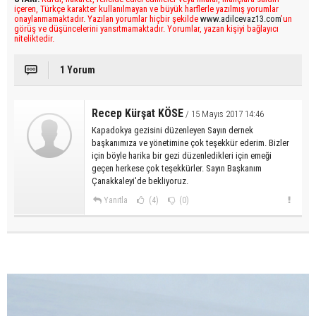
içeren, Türkçe karakter kullanılmayan ve büyük harflerle yazılmış yorumlar
onaylanmamaktadır. Yazılan yorumlar hiçbir şekilde
www.adilcevaz13.com
’un
görüş ve düşüncelerini yansıtmamaktadır. Yorumlar, yazan kişiyi bağlayıcı
niteliktedir.
1 Yorum
Recep Kürşat KÖSE
/ 15 Mayıs 2017 14:46
Kapadokya gezisini düzenleyen Sayın dernek
başkanımıza ve yönetimine çok teşekkür ederim. Bizler
için böyle harika bir gezi düzenledikleri için emeği
geçen herkese çok teşekkürler. Sayın Başkanım
Çanakkaleyi'de bekliyoruz.
Yanıtla
(4)
(0)