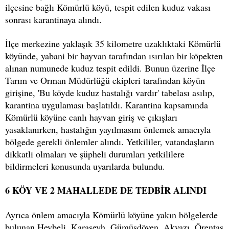
ilçesine bağlı Kömürlü köyü, tespit edilen kuduz vakası
sonrası karantinaya alındı.
İlçe merkezine yaklaşık 35 kilometre uzaklıktaki Kömürlü
köyünde, yabani bir hayvan tarafından ısırılan bir köpekten
alınan numunede kuduz tespit edildi. Bunun üzerine İlçe
Tarım ve Orman Müdürlüğü ekipleri tarafından köyün
girişine, 'Bu köyde kuduz hastalığı vardır' tabelası asılıp,
karantina uygulaması başlatıldı. Karantina kapsamında
Kömürlü köyüne canlı hayvan giriş ve çıkışları
yasaklanırken, hastalığın yayılmasını önlemek amacıyla
bölgede gerekli önlemler alındı. Yetkililer, vatandaşların
dikkatli olmaları ve şüpheli durumları yetkililere
bildirmeleri konusunda uyarılarda bulundu.
6 KÖY VE 2 MAHALLEDE DE TEDBİR ALINDI
Ayrıca önlem amacıyla Kömürlü köyüne yakın bölgelerde
bulunan Heybeli, Karaşeyh, Gümüşdöven, Akyazı, Örentaş