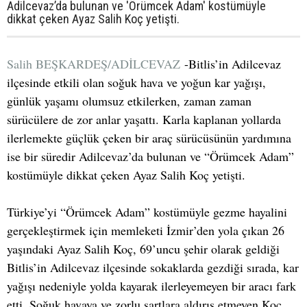
Adilcevaz’da bulunan ve 'Örümcek Adam' kostümüyle
dikkat çeken Ayaz Salih Koç yetişti.
Salih BEŞKARDEŞ/ADİLCEVAZ
-Bitlis’in Adilcevaz
ilçesinde etkili olan soğuk hava ve yoğun kar yağışı,
günlük yaşamı olumsuz etkilerken, zaman zaman
sürücülere de zor anlar yaşattı. Karla kaplanan yollarda
ilerlemekte güçlük çeken bir araç sürücüsünün yardımına
ise bir süredir Adilcevaz’da bulunan ve “Örümcek Adam”
kostümüyle dikkat çeken Ayaz Salih Koç yetişti.
Türkiye’yi “Örümcek Adam” kostümüyle gezme hayalini
gerçekleştirmek için memleketi İzmir’den yola çıkan 26
yaşındaki Ayaz Salih Koç, 69’uncu şehir olarak geldiği
Bitlis’in Adilcevaz ilçesinde sokaklarda gezdiği sırada, kar
yağışı nedeniyle yolda kayarak ilerleyemeyen bir aracı fark
etti. Soğuk havaya ve zorlu şartlara aldırış etmeyen Koç,