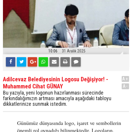
10:06
31 Aralık 2025
Adilcevaz Belediyesinin Logosu Değişiyor! -
A+
Muhammed Cihat GÜNAY
A-
Bu yazıyla, yeni logonun hazırlanması sürecinde
farkındalığımızın artması amacıyla aşağıdaki tabloyu
dikkatlerinize sunmak istedim.
Günümüz dünyasında logo, işaret ve sembollerin
önemli rol oynadığı bilinmektedir. Logoların,