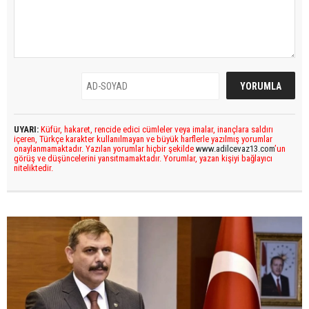
UYARI:
Küfür, hakaret, rencide edici cümleler veya imalar, inançlara saldırı
içeren, Türkçe karakter kullanılmayan ve büyük harflerle yazılmış yorumlar
onaylanmamaktadır. Yazılan yorumlar hiçbir şekilde
www.adilcevaz13.com
’un
görüş ve düşüncelerini yansıtmamaktadır. Yorumlar, yazan kişiyi bağlayıcı
niteliktedir.