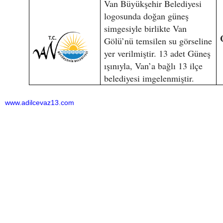
Van Büyükşehir Belediyesi
logosunda doğan güneş
simgesiyle birlikte Van
Gölü’nü temsilen su görseline
yer verilmiştir. 13 adet Güneş
ışınıyla, Van’a bağlı 13 ilçe
belediyesi imgelenmiştir.
www.adilcevaz13.com
Bu haber toplam 7029 defa okunmuştur
HABERE
YORUM KAT