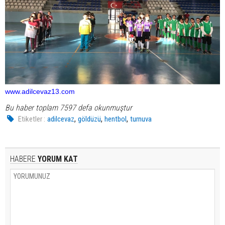
www.adilcevaz13.com
Bu haber toplam 7597 defa okunmuştur
,
,
,
Etiketler :
adilcevaz
göldüzü
hentbol
turnuva
HABERE
YORUM KAT