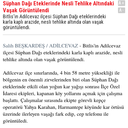
Süphan Dağı Eteklerinde Nesli Tehlike Altındaki
A+
Vaşak Görüntülendi
A-
Bitlis'in Adilcevaz ilçesi Süphan Dağı eteklerindeki
karla kaplı arazide, nesli tehlike altında olan vaşak
görüntülendi.
Salih BEŞKARDEŞ / ADİLCEVAZ
- Bitlis'in Adilcevaz
ilçesi Süphan Dağı eteklerindeki karla kaplı arazide, nesli
tehlike altında olan vaşak görüntülendi.
Adilcevaz ilçe sınırlarında, 4 bin 58 metre yüksekliği ile
bölgenin en önemli zirvelerinden biri olan Süphan Dağı
eteklerinde etkili olan yoğun kar yağışı sonrası İlçe Özel
İdaresi ekipleri, kapanan köy yollarını açmak için çalışma
başlattı. Çalışmalar sırasında ekipte görevli kepçe
operatörü Yahya Karahan, Harmantepe köyünde kar örtüsü
üzerinde ilerleyen vaşağı fark edip, cep telefonu ile
görüntüledi.