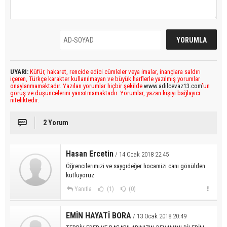
UYARI:
Küfür, hakaret, rencide edici cümleler veya imalar, inançlara saldırı
içeren, Türkçe karakter kullanılmayan ve büyük harflerle yazılmış yorumlar
onaylanmamaktadır. Yazılan yorumlar hiçbir şekilde
www.adilcevaz13.com
’un
görüş ve düşüncelerini yansıtmamaktadır. Yorumlar, yazan kişiyi bağlayıcı
niteliktedir.
2 Yorum
Hasan Ercetin
/ 14 Ocak 2018 22:45
Öğrencilerimizi ve saygıdeğer hocamizi canı gönülden
kutluyoruz
Yanıtla
(1)
(0)
EMİN HAYATİ BORA
/ 13 Ocak 2018 20:49