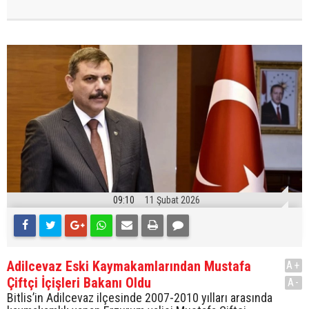
09:10
11 Şubat 2026
Adilcevaz Eski Kaymakamlarından Mustafa
A+
Çiftçi İçişleri Bakanı Oldu
A-
Bitlis’in Adilcevaz ilçesinde 2007-2010 yılları arasında