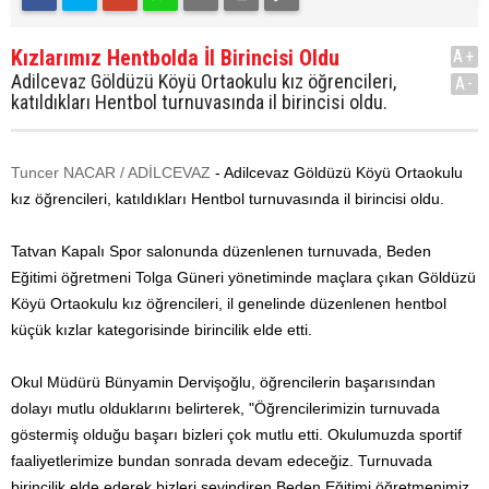
Kızlarımız Hentbolda İl Birincisi Oldu
A+
Adilcevaz Göldüzü Köyü Ortaokulu kız öğrencileri,
A-
katıldıkları Hentbol turnuvasında il birincisi oldu.
Tuncer NACAR / ADİLCEVAZ
- Adilcevaz Göldüzü Köyü Ortaokulu
kız öğrencileri, katıldıkları Hentbol turnuvasında il birincisi oldu.
Tatvan Kapalı Spor salonunda düzenlenen turnuvada, Beden
Eğitimi öğretmeni Tolga Güneri yönetiminde maçlara çıkan Göldüzü
Köyü Ortaokulu kız öğrencileri, il genelinde düzenlenen hentbol
küçük kızlar kategorisinde birincilik elde etti.
Okul Müdürü Bünyamin Dervişoğlu, öğrencilerin başarısından
dolayı mutlu olduklarını belirterek, "Öğrencilerimizin turnuvada
göstermiş olduğu başarı bizleri çok mutlu etti. Okulumuzda sportif
faaliyetlerimize bundan sonrada devam edeceğiz. Turnuvada
birincilik elde ederek bizleri sevindiren Beden Eğitimi öğretmenimiz