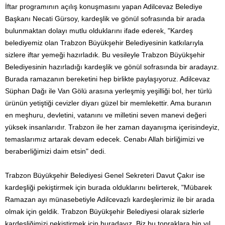
İftar programının açılış konuşmasını yapan Adilcevaz Belediye
Başkanı Necati Gürsoy, kardeşlik ve gönül sofrasında bir arada
bulunmaktan dolayı mutlu olduklarını ifade ederek, "Kardeş
belediyemiz olan Trabzon Büyükşehir Belediyesinin katkılarıyla
sizlere iftar yemeği hazırladık. Bu vesileyle Trabzon Büyükşehir
Belediyesinin hazırladığı kardeşlik ve gönül sofrasında bir aradayız.
Burada ramazanın bereketini hep birlikte paylaşıyoruz. Adilcevaz
Süphan Dağı ile Van Gölü arasına yerleşmiş yeşilliği bol, her türlü
ürünün yetiştiği cevizler diyarı güzel bir memlekettir. Ama buranın
en meşhuru, devletini, vatanını ve milletini seven manevi değeri
yüksek insanlarıdır. Trabzon ile her zaman dayanışma içerisindeyiz,
temaslarımız artarak devam edecek. Cenabı Allah birliğimizi ve
beraberliğimizi daim etsin" dedi.
Trabzon Büyükşehir Belediyesi Genel Sekreteri Davut Çakır ise
kardeşliği pekiştirmek için burada olduklarını belirterek, "Mübarek
Ramazan ayı münasebetiyle Adilcevazlı kardeşlerimiz ile bir arada
olmak için geldik. Trabzon Büyükşehir Belediyesi olarak sizlerle
kardeşliğimizi pekiştirmek için buradayız. Biz bu topraklara bin yıl