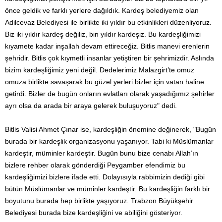
önce geldik ve farklı yerlere dağıldık. Kardeş belediyemiz olan
Adilcevaz Belediyesi ile birlikte iki yıldır bu etkinlikleri düzenliyoruz.
Biz iki yıldır kardeş değiliz, bin yıldır kardeşiz. Bu kardeşliğimizi
kıyamete kadar inşallah devam ettireceğiz. Bitlis manevi erenlerin
şehridir. Bitlis çok kıymetli insanlar yetiştiren bir şehrimizdir. Aslında
bizim kardeşliğimiz yeni değil. Dedelerimiz Malazgirt’te omuz
omuza birlikte savaşarak bu güzel yerleri bizler için vatan haline
getirdi. Bizler de bugün onların evlatları olarak yaşadığımız şehirler
ayrı olsa da arada bir araya gelerek buluşuyoruz" dedi.
Bitlis Valisi Ahmet Çınar ise, kardeşliğin önemine değinerek, "Bugün
burada bir kardeşlik organizasyonu yaşanıyor. Tabi ki Müslümanlar
kardeştir, müminler kardeştir. Bugün bunu bize cenabı Allah’ın
bizlere rehber olarak gönderdiği Peygamber efendimiz bu
kardeşliğimizi bizlere ifade etti. Dolayısıyla rabbimizin dediği gibi
bütün Müslümanlar ve müminler kardeştir. Bu kardeşliğin farklı bir
boyutunu burada hep birlikte yaşıyoruz. Trabzon Büyükşehir
Belediyesi burada bize kardeşliğini ve abiliğini gösteriyor.