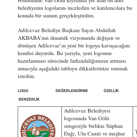
bölümünde Van Gölü kıyısında yer alan on adet
belediyenin logolarını inceledim ve katılımcılara bu
konuda bir sunum gerçekleştirdim.
Adilcevaz Belediye Başkanı Sayın Abdullah
AKBABA’nın dinamik vizyonunda değişen ve
dönüşen Adilcevaz’ın yeni bir logoya kavuşacağını
kendisi duyurdu. Bu yazıyla, yeni logonun
hazırlanması sürecinde farkındalığımızın artması
amacıyla aşağıdaki tabloyu dikkatlerinize sunmak
istedim.
LOGO DEĞERLENDİRME ÖZELLİK
BENZERLİK
Adilcevaz Belediyesi
logosunda Van Gölü
simgesiyle birlikte Süphan
Dağı, Ulu Camii ve meşhur