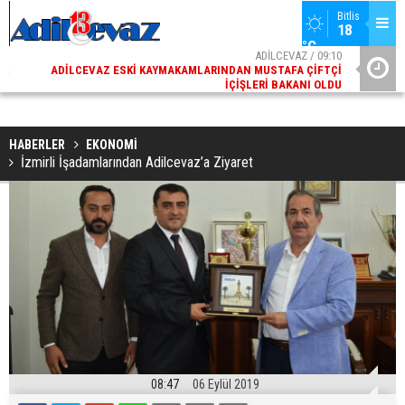
Bitlis
18 
°C
02
ADİLCEVAZ / 09:10
AK
ADILCEVAZ ESKI KAYMAKAMLARINDAN MUSTAFA ÇIFTÇI
DI
İÇIŞLERI BAKANI OLDU
HABERLER
EKONOMİ
İzmirli İşadamlarından Adilcevaz’a Ziyaret
08:47
06 Eylül 2019