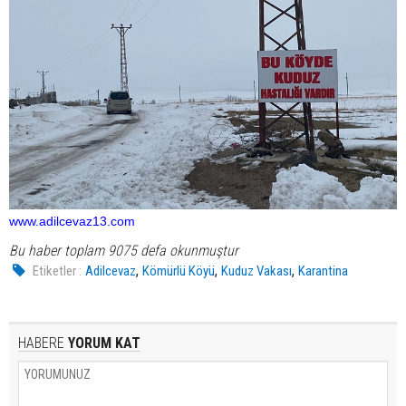
www.adilcevaz13.com
Bu haber toplam 9075 defa okunmuştur
,
,
,
Etiketler :
Adilcevaz
Kömürlü Köyü
Kuduz Vakası
Karantina
HABERE
YORUM KAT