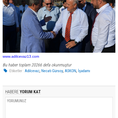
www.adilcevaz13.com
Bu haber toplam 20266 defa okunmuştur
,
,
,
Etiketler :
Adilcevaz
Necati Gürsoy
ASKON
İşadamı
HABERE
YORUM KAT