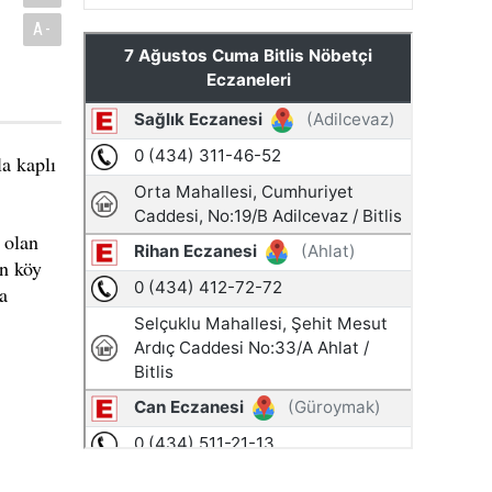
A-
la kaplı
 olan
an köy
a