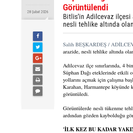
Görüntülendi
28 Şubat 2026
Bitlis'in Adilcevaz ilçes
nesli tehlike altında ol
Salih BEŞKARDEŞ / ADİLCE
arazide, nesli tehlike altında ol
Adilcevaz ilçe sınırlarında, 4 bi
Süphan Dağı eteklerinde etkili o
yollarını açmak için çalışma baş
Karahan, Harmantepe köyünde kar 
görüntüledi.
Görüntülerde nesli tükenme tehli
ardından gözden kaybolduğu gör
'İLK KEZ BU KADAR YAK