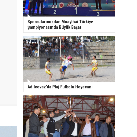
Sporcularımızdan Muaythai Türkiye
Şampiyonasında Büyük Başarı
Adilcevaz'da Plaj Futbolu Heyecanı