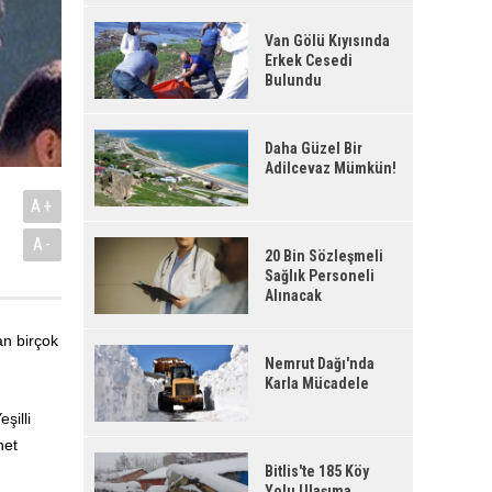
Van Gölü Kıyısında
Erkek Cesedi
Bulundu
Daha Güzel Bir
Adilcevaz Mümkün!
A+
A-
20 Bin Sözleşmeli
Sağlık Personeli
Alınacak
an birçok
Nemrut Dağı'nda
Karla Mücadele
şilli
net
Bitlis'te 185 Köy
Yolu Ulaşıma