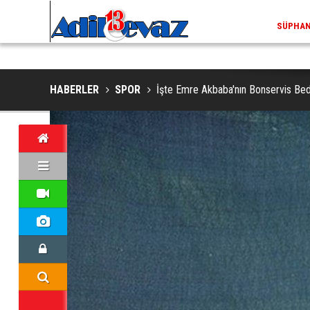
ADİLCEVAZ / 13:02
EKLERINDE NESLI TEHLIKE ALTINDAKI VAŞAK GÖRÜNTÜLENDI
ADILCEV
HABERLER
SPOR
İşte Emre Akbaba'nın Bonservis Bed