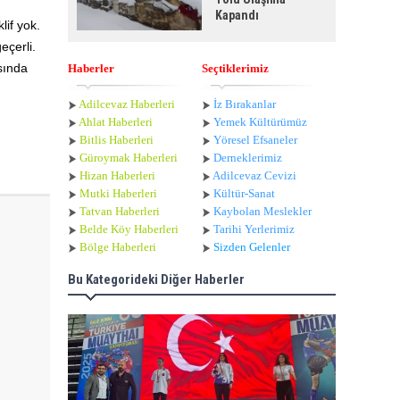
Kapandı
lif yok.
eçerli.
sında
Haberler
Seçtiklerimiz
Adilcevaz Haberleri
İz Bırakanlar
Ahlat Haberle
ri
Yemek Kültürümüz
Bitlis Haberleri
Yöresel Efsaneler
Güroymak Haberleri
Derneklerimiz
Hizan Haberleri
Adilcevaz Cevizi
Mutki Haberleri
Kültür-Sanat
Tatvan Haberleri
Kaybolan Meslekler
Belde Köy Haberleri
Tarihi Yerlerimiz
Bölge Haberleri
Sizden Gelenler
Bu Kategorideki Diğer Haberler