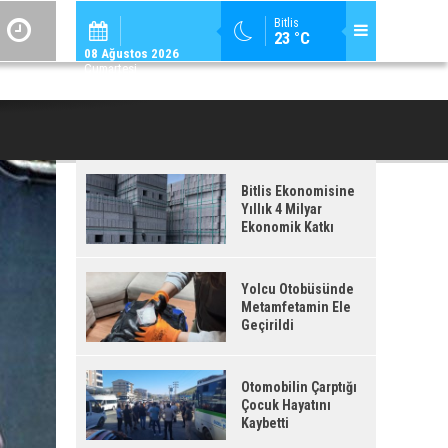
ADİLCEVAZ / 12:
Bitlis
23 °C
ADILCEVAZ'DA KUDUZ VAKASI TESPIT EDILEN KÖY, KARANTINAYA ALIN
08 Ağustos 2026
Cumartesi
Bitlis Ekonomisine
Yıllık 4 Milyar
Ekonomik Katkı
Yolcu Otobüsünde
Metamfetamin Ele
Geçirildi
Otomobilin Çarptığı
Çocuk Hayatını
Kaybetti