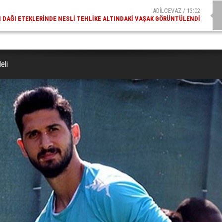
ADİLCEVAZ / 09:10
AZ ESKI KAYMAKAMLARINDAN MUSTAFA ÇIFTÇI İÇIŞLERI BAKANI OLDU
eli