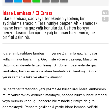
İdare Lambası / El Çırası
A+
İdare lambası, sac veya tenekeden yapılmış bir
A-
aydınlatma aracıdır. Ters huniye benzer. Alt kısmındaki
hazne kısmına gaz yağı konulurdu. Üstten boruya
benzer kısmından içinde yağ bulunan haznenin içine
bir fitil salınırdı.
İdare lambası
İdare lambasının yerine Zamanla gaz lambaları
kullanılmaya başlanmış. Geçmişte yöreye gazyağı; Musul ve
Batum'dan develerle getirilirmiş. Bir dönem bazı evlerde gaz
lambaları, bazı evlerde de idare lambaları kullanılmış. Bunların
yerini zamanla lüks ve elektrik almıştır.
isi, hattatlar tarafından yazı yazmakta kullanılırdı.
İdare lambasının
mum yakılarak ev aydınlatılmaktaydı, bacada biriken
İdare lambası
veya
mumun konduğu pencere biçimindeki girintiye de çıra
denmekteydi. Pencere şeklindeki yerde
İdare lambası ve
Eski