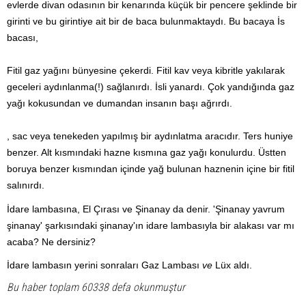
evlerde divan odasının bir kenarında küçük bir pencere şeklinde bir
girinti ve bu girintiye ait bir de baca bulunmaktaydı. Bu bacaya İs
bacası,
Fitil gaz yağını bünyesine çekerdi. Fitil kav veya kibritle yakılarak
geceleri aydınlanma(!) sağlanırdı. İsli yanardı. Çok yandığında gaz
yağı kokusundan ve dumandan insanın başı ağrırdı.
, sac veya tenekeden yapılmış bir aydınlatma aracıdır. Ters huniye
benzer. Alt kısmındaki hazne kısmına gaz yağı konulurdu. Üstten
boruya benzer kısmından içinde yağ bulunan haznenin içine bir fitil
salınırdı.
İdare lambasına,
El Çırası
ve
Şinanay
da denir. '
Şinanay yavrum
şinanay'
şarkısındaki
şinanay
'ın idare lambasıyla bir alakası var mı
acaba? Ne dersiniz?
İdare lambasın yerini sonraları
Gaz Lambası
ve
Lüx
aldı.
Bu haber toplam 60338 defa okunmuştur