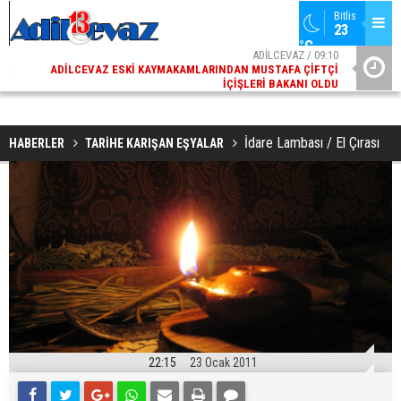
Bitlis
23 
°C
02
ADİLCEVAZ / 09:10
AK
ADILCEVAZ ESKI KAYMAKAMLARINDAN MUSTAFA ÇIFTÇI
DI
İÇIŞLERI BAKANI OLDU
İdare Lambası / El Çırası
HABERLER
TARİHE KARIŞAN EŞYALAR
22:15
23 Ocak 2011