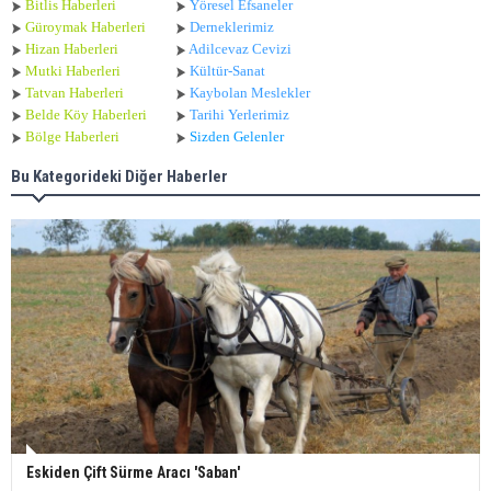
Bitlis Haberleri
Yöresel Efsaneler
Güroymak Haberleri
Derneklerimiz
Hizan Haberleri
Adilcevaz Cevizi
Mutki Haberleri
Kültür-Sanat
Tatvan Haberleri
Kaybolan Meslekler
Belde Köy Haberleri
Tarihi Yerlerimiz
Bölge Haberleri
Sizden Gelenler
Bu Kategorideki Diğer Haberler
Eskiden Çift Sürme Aracı 'Saban'