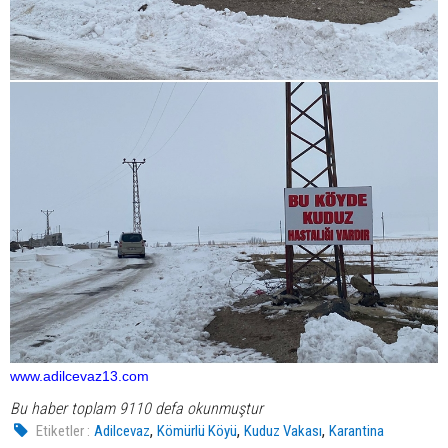
www.adilcevaz13.com
Bu haber toplam 9110 defa okunmuştur
,
,
,
Etiketler :
Adilcevaz
Kömürlü Köyü
Kuduz Vakası
Karantina