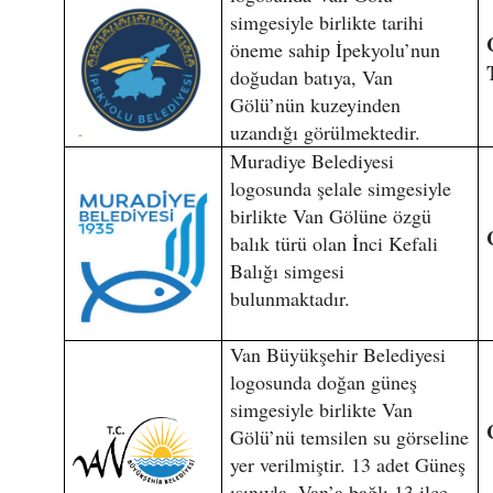
simgesiyle birlikte tarihi
öneme sahip İpekyolu’nun
doğudan batıya, Van
Gölü’nün kuzeyinden
uzandığı görülmektedir.
Muradiye Belediyesi
logosunda şelale simgesiyle
birlikte Van Gölüne özgü
balık türü olan İnci Kefali
Balığı simgesi
bulunmaktadır.
Van Büyükşehir Belediyesi
logosunda doğan güneş
simgesiyle birlikte Van
Gölü’nü temsilen su görseline
yer verilmiştir. 13 adet Güneş
ışınıyla, Van’a bağlı 13 ilçe