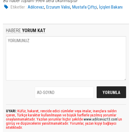
Bu haber toplam 9964 defa okunmuştur
,
,
,
Etiketler :
Adilcevaz
Erzurum Valisi
Mustafa Çiftçi
İçişleri Bakanı
HABERE
YORUM KAT
UYARI:
Küfür, hakaret, rencide edici cümleler veya imalar, inançlara saldırı
içeren, Türkçe karakter kullanılmayan ve büyük harflerle yazılmış yorumlar
onaylanmamaktadır. Yazılan yorumlar hiçbir şekilde
www.adilcevaz13.com
’un
görüş ve düşüncelerini yansıtmamaktadır. Yorumlar, yazan kişiyi bağlayıcı
niteliktedir.