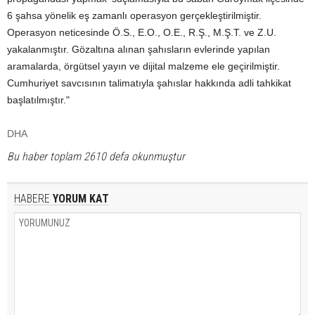
6 şahsa yönelik eş zamanlı operasyon gerçekleştirilmiştir.
Operasyon neticesinde Ö.S., E.O., O.E., R.Ş., M.Ş.T. ve Z.U.
yakalanmıştır. Gözaltına alınan şahısların evlerinde yapılan
aramalarda, örgütsel yayın ve dijital malzeme ele geçirilmiştir.
Cumhuriyet savcısının talimatıyla şahıslar hakkında adli tahkikat
başlatılmıştır."
DHA
Bu haber toplam 2610 defa okunmuştur
HABERE
YORUM KAT