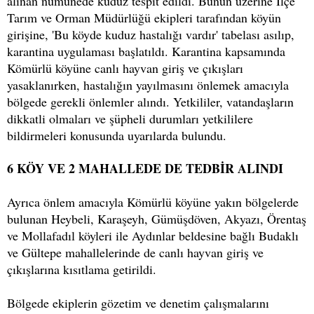
alınan numunede kuduz tespit edildi. Bunun üzerine İlçe
Tarım ve Orman Müdürlüğü ekipleri tarafından köyün
girişine, 'Bu köyde kuduz hastalığı vardır' tabelası asılıp,
karantina uygulaması başlatıldı. Karantina kapsamında
Kömürlü köyüne canlı hayvan giriş ve çıkışları
yasaklanırken, hastalığın yayılmasını önlemek amacıyla
bölgede gerekli önlemler alındı. Yetkililer, vatandaşların
dikkatli olmaları ve şüpheli durumları yetkililere
bildirmeleri konusunda uyarılarda bulundu.
6 KÖY VE 2 MAHALLEDE DE TEDBİR ALINDI
Ayrıca önlem amacıyla Kömürlü köyüne yakın bölgelerde
bulunan Heybeli, Karaşeyh, Gümüşdöven, Akyazı, Örentaş
ve Mollafadıl köyleri ile Aydınlar beldesine bağlı Budaklı
ve Gültepe mahallelerinde de canlı hayvan giriş ve
çıkışlarına kısıtlama getirildi.
Bölgede ekiplerin gözetim ve denetim çalışmalarını