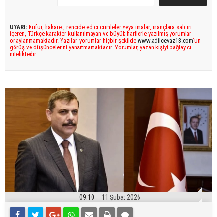
UYARI:
Küfür, hakaret, rencide edici cümleler veya imalar, inançlara saldırı
içeren, Türkçe karakter kullanılmayan ve büyük harflerle yazılmış yorumlar
onaylanmamaktadır. Yazılan yorumlar hiçbir şekilde
www.adilcevaz13.com
’un
görüş ve düşüncelerini yansıtmamaktadır. Yorumlar, yazan kişiyi bağlayıcı
niteliktedir.
09:10
11 Şubat 2026