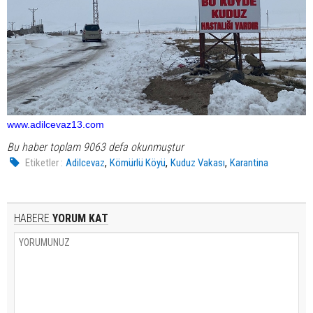
www.adilcevaz13.com
Bu haber toplam 9063 defa okunmuştur
,
,
,
Etiketler :
Adilcevaz
Kömürlü Köyü
Kuduz Vakası
Karantina
HABERE
YORUM KAT