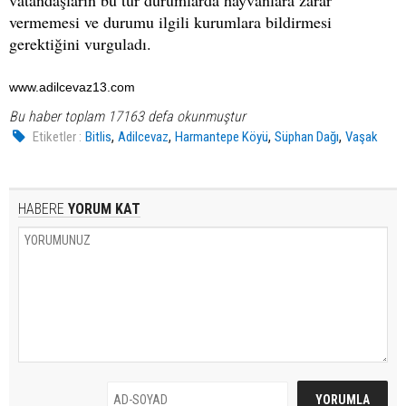
vatandaşların bu tür durumlarda hayvanlara zarar
vermemesi ve durumu ilgili kurumlara bildirmesi
gerektiğini vurguladı.
www.adilcevaz13.com
Bu haber toplam 17163 defa okunmuştur
,
,
,
,
Etiketler :
Bitlis
Adilcevaz
Harmantepe Köyü
Süphan Dağı
Vaşak
HABERE
YORUM KAT