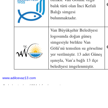
balık türü olan İnci Kefali
Balığı simgesi
bulunmaktadır.
Van Büyükşehir Belediyesi
logosunda doğan güneş
simgesiyle birlikte Van
Gölü’nü temsilen su görseline
yer verilmiştir. 13 adet Güneş
ışınıyla, Van’a bağlı 13 ilçe
belediyesi imgelenmiştir.
www.adilcevaz13.com
Bu haber toplam 6894 defa okunmuştur
HABERE
YORUM KAT