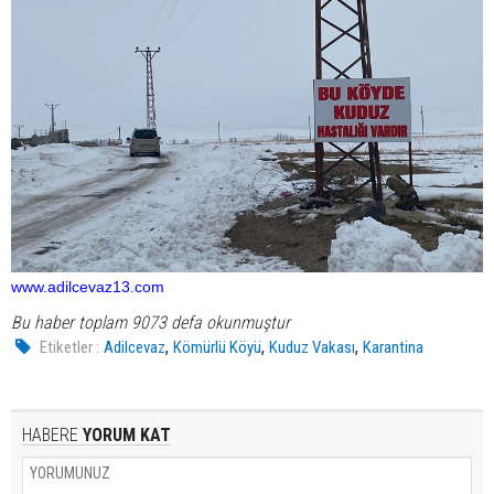
www.adilcevaz13.com
Bu haber toplam 9073 defa okunmuştur
,
,
,
Etiketler :
Adilcevaz
Kömürlü Köyü
Kuduz Vakası
Karantina
HABERE
YORUM KAT