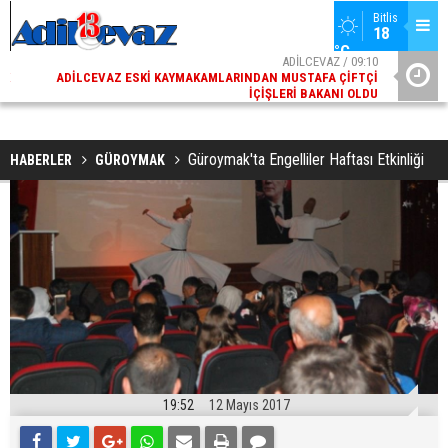
Bitlis
18 
°C
02
ADİLCEVAZ / 09:10
AK
ADILCEVAZ ESKI KAYMAKAMLARINDAN MUSTAFA ÇIFTÇI
DI
İÇIŞLERI BAKANI OLDU
Güroymak'ta Engelliler Haftası Etkinliği
HABERLER
GÜROYMAK
19:52
12 Mayıs 2017