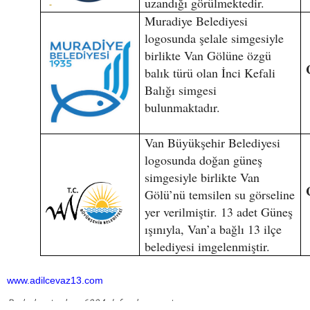
uzandığı görülmektedir.
Muradiye Belediyesi
logosunda şelale simgesiyle
birlikte Van Gölüne özgü
balık türü olan İnci Kefali
Balığı simgesi
bulunmaktadır.
Van Büyükşehir Belediyesi
logosunda doğan güneş
simgesiyle birlikte Van
Gölü’nü temsilen su görseline
yer verilmiştir. 13 adet Güneş
ışınıyla, Van’a bağlı 13 ilçe
belediyesi imgelenmiştir.
www.adilcevaz13.com
Bu haber toplam 6904 defa okunmuştur