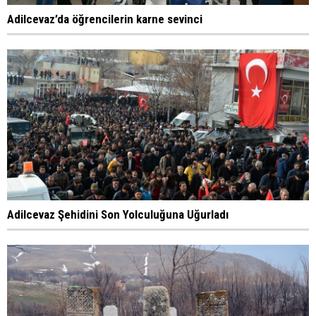
Adilcevaz’da öğrencilerin karne sevinci
Adilcevaz Şehidini Son Yolculuğuna Uğurladı