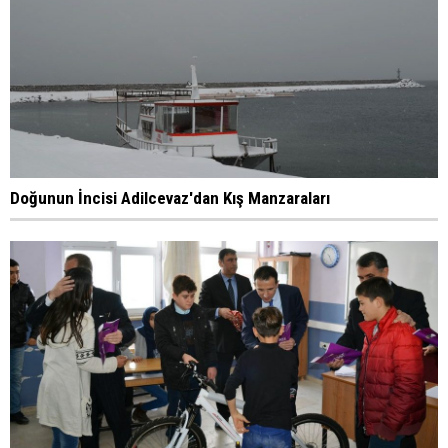
Doğunun İncisi Adilcevaz'dan Kış Manzaraları