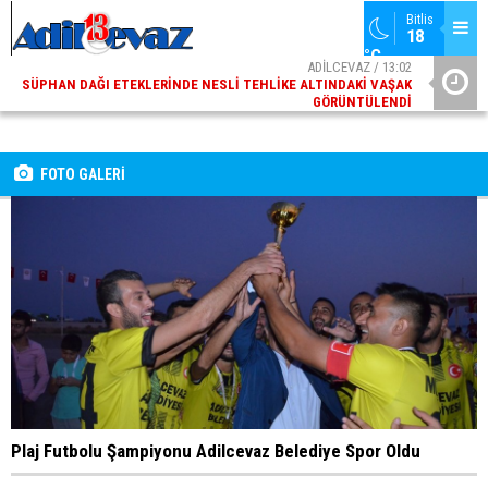
Bitlis
18 
°C
ADİLCEVAZ / 13:02
SÜPHAN DAĞI ETEKLERINDE NESLI TEHLIKE ALTINDAKI VAŞAK
GÖRÜNTÜLENDI
ADİLCEVAZ / 09:10
ADILCEVAZ ESKI KAYMAKAMLARINDAN MUSTAFA ÇIFTÇI
İÇIŞLERI BAKANI OLDU
FOTO GALERİ
Plaj Futbolu Şampiyonu Adilcevaz Belediye Spor Oldu