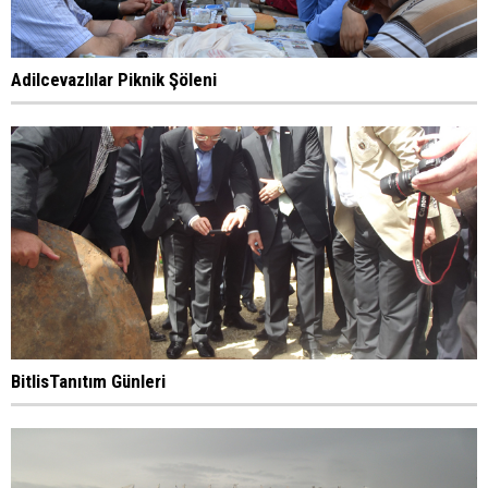
Adilcevazlılar Piknik Şöleni
BitlisTanıtım Günleri