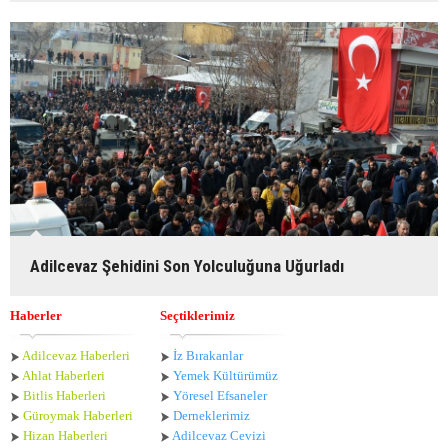
Adilcevaz Şehidini Son Yolculuğuna Uğurladı
Haberler
Seçtiklerimiz
Adilcevaz Haberleri
İz Bırakanlar
Ahlat Haberle
ri
Yemek Kültürümüz
Bitlis Haberleri
Yöresel Efsaneler
Güroymak Haberleri
Derneklerimiz
Hizan Haberleri
Adilcevaz Cevizi