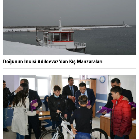
Doğunun İncisi Adilcevaz'dan Kış Manzaraları