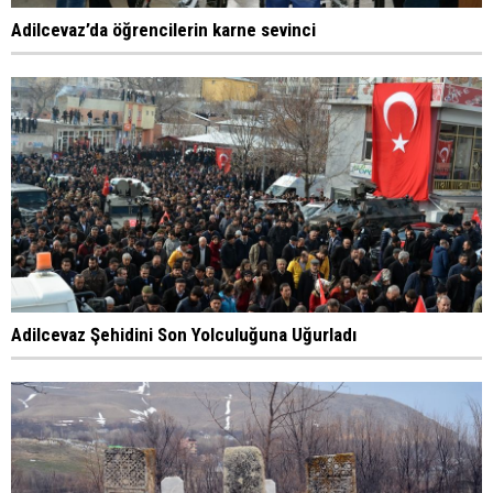
Adilcevaz’da öğrencilerin karne sevinci
Adilcevaz Şehidini Son Yolculuğuna Uğurladı