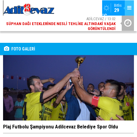
Bitlis
29 
°C
ADİLCEVAZ / 13:02
SÜPHAN DAĞI ETEKLERINDE NESLI TEHLIKE ALTINDAKI VAŞAK
ADI
GÖRÜNTÜLENDI
FOTO GALERİ
Plaj Futbolu Şampiyonu Adilcevaz Belediye Spor Oldu