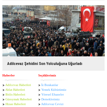
Adilcevaz Şehidini Son Yolculuğuna Uğurladı
Haberler
Seçtiklerimiz
Adilcevaz Haberleri
İz Bırakanlar
Ahlat Haberle
ri
Yemek Kültürümüz
Bitlis Haberleri
Yöresel Efsaneler
Güroymak Haberleri
Derneklerimiz
Hizan Haberleri
Adilcevaz Cevizi