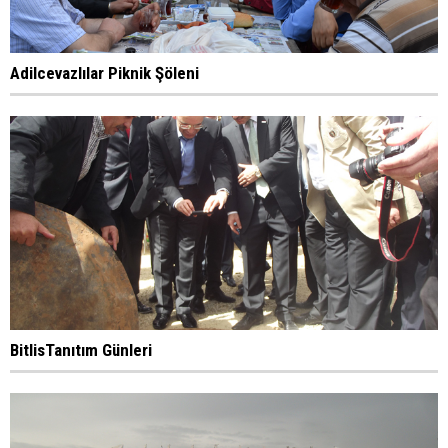
Adilcevazlılar Piknik Şöleni
BitlisTanıtım Günleri