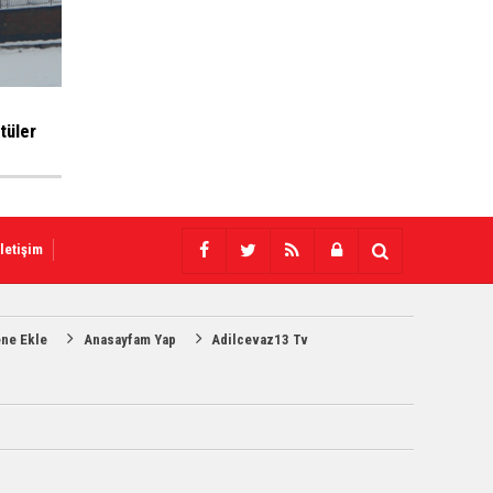
tüler
İletişim
ene Ekle
Anasayfam Yap
Adilcevaz13 Tv