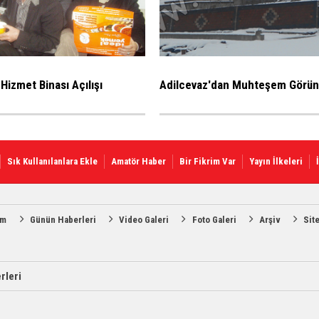
Hizmet Binası Açılışı
Adilcevaz'dan Muhteşem Görün
Sık Kullanılanlara Ekle
Amatör Haber
Bir Fikrim Var
Yayın İlkeleri
am
Günün Haberleri
Video Galeri
Foto Galeri
Arşiv
Sit
rleri