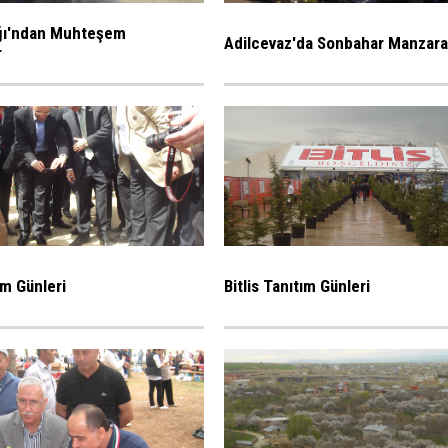
ı'ndan Muhteşem
Adilcevaz'da Sonbahar Manzaral
r
ım Günleri
Bitlis Tanıtım Günleri