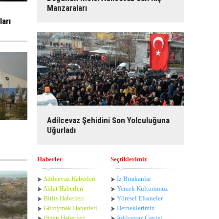
Manzaraları
arı
Adilcevaz Şehidini Son Yolculuğuna
Uğurladı
Haberler
Seçtiklerimiz
Adilcevaz Haberleri
İz Bırakanlar
Ahlat Haberle
ri
Yemek Kültürümüz
Bitlis Haberleri
Yöresel Efsaneler
Güroymak Haberleri
Derneklerimiz
Hizan Haberleri
Adilcevaz Cevizi