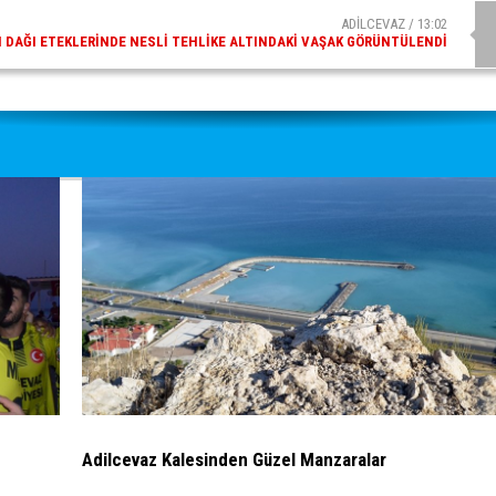
ADİLCEVAZ / 13:02
DAĞI ETEKLERINDE NESLI TEHLIKE ALTINDAKI VAŞAK GÖRÜNTÜLENDI
Adilcevaz Kalesinden Güzel Manzaralar