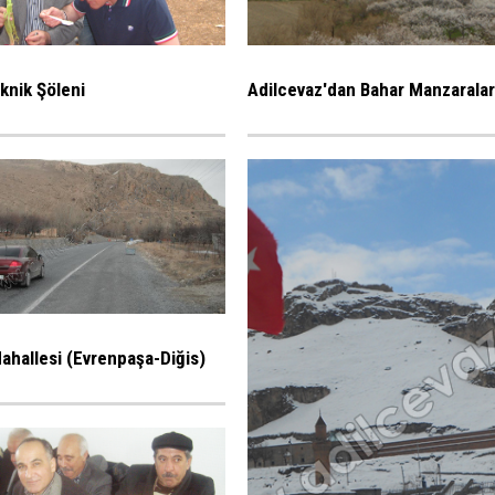
iknik Şöleni
Adilcevaz'dan Bahar Manzaralar
ahallesi (Evrenpaşa-Diğis)