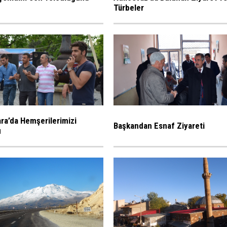
Türbeler
a’da Hemşerilerimizi
Başkandan Esnaf Ziyareti
u