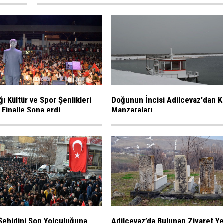
ı Kültür ve Spor Şenlikleri
Doğunun İncisi Adilcevaz'dan K
inalle Sona erdi
Manzaraları
Şehidini Son Yolculuğuna
Adilcevaz’da Bulunan Ziyaret Ye