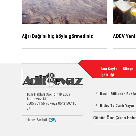
Ağrı Dağı'nı hiç böyle görmediniz
ADEV Yeni 
Ana Sayfa
Künye
İşbirliği
Basın Bülteni - Rekl
Tüm Hakları Saklıdır © 2009
Adilcevaz 13
0505 701 56 76 veya 0542 597 10
Bitlis Tv Canlı Yayın
67
Günün Öne Çıkan Habe
Haber Scripti