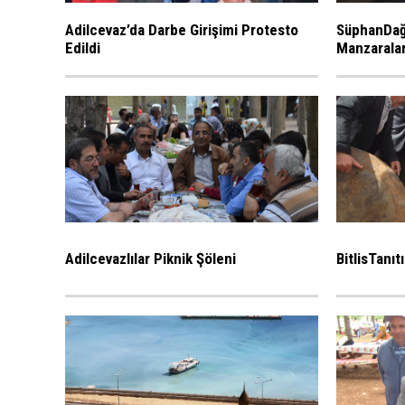
SüphanDağ
Adilcevaz’da Darbe Girişimi Protesto
Manzarala
Edildi
Adilcevazlılar Piknik Şöleni
BitlisTanıt