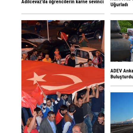
Adilcevaz’da öğrencilerin karne sevinci
Uğurladı
ADEV Ankar
Buluşturd