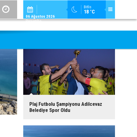
ADİLCEVAZ / 09:
Bitlis
18 °C
ADILCEVAZ ESKI KAYMAKAMLARINDAN MUSTAFA ÇIFTÇI İÇIŞLERI BAKANI OL
06 Ağustos 2026
Perşembe
Plaj Futbolu Şampiyonu Adilcevaz
Belediye Spor Oldu