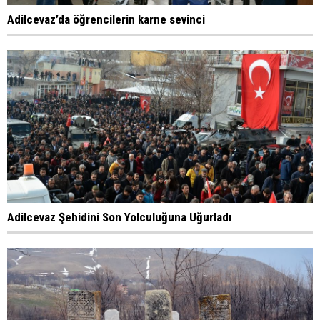
Adilcevaz’da öğrencilerin karne sevinci
Adilcevaz Şehidini Son Yolculuğuna Uğurladı