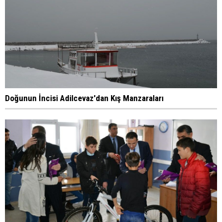
Doğunun İncisi Adilcevaz'dan Kış Manzaraları