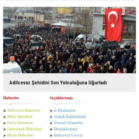
Adilcevaz Şehidini Son Yolculuğuna Uğurladı
Haberler
Seçtiklerimiz
Adilcevaz Haberleri
İz Bırakanlar
Ahlat Haberle
ri
Yemek Kültürümüz
Bitlis Haberleri
Yöresel Efsaneler
Güroymak Haberleri
Derneklerimiz
Hizan Haberleri
Adilcevaz Cevizi