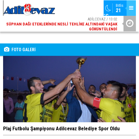
Bitlis
21 
ADİLCEVAZ / 13:02
°C
SÜPHAN DAĞI ETEKLERINDE NESLI TEHLIKE ALTINDAKI VAŞAK
GÖRÜNTÜLENDI
ADİLCEVAZ / 09:10
ADILCEVAZ ESKI KAYMAKAMLARINDAN MUSTAFA ÇIFTÇI
İÇIŞLERI BAKANI OLDU
FOTO GALERİ
Plaj Futbolu Şampiyonu Adilcevaz Belediye Spor Oldu