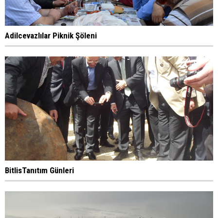
Adilcevazlılar Piknik Şöleni
BitlisTanıtım Günleri