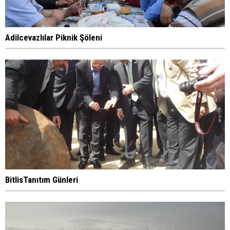
Adilcevazlılar Piknik Şöleni
BitlisTanıtım Günleri