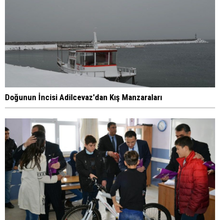
Doğunun İncisi Adilcevaz'dan Kış Manzaraları