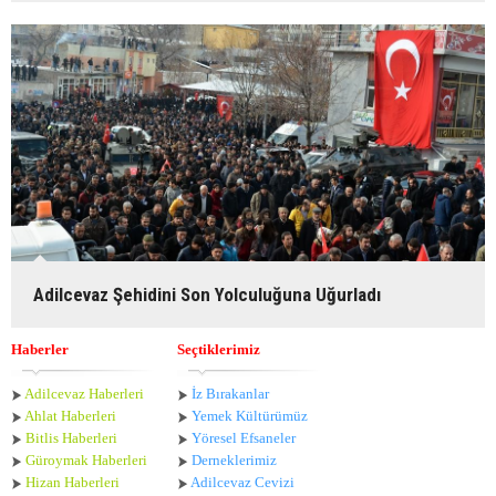
Adilcevaz Şehidini Son Yolculuğuna Uğurladı
Haberler
Seçtiklerimiz
Adilcevaz Haberleri
İz Bırakanlar
Ahlat Haberle
ri
Yemek Kültürümüz
Bitlis Haberleri
Yöresel Efsaneler
Güroymak Haberleri
Derneklerimiz
Hizan Haberleri
Adilcevaz Cevizi