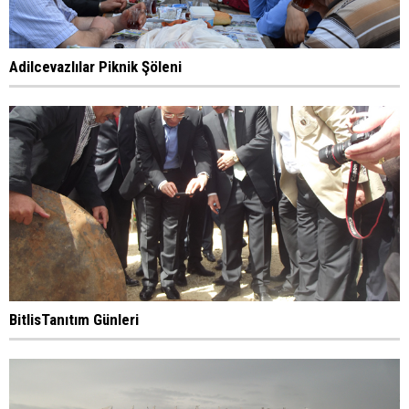
Adilcevazlılar Piknik Şöleni
BitlisTanıtım Günleri