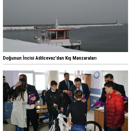
Doğunun İncisi Adilcevaz'dan Kış Manzaraları