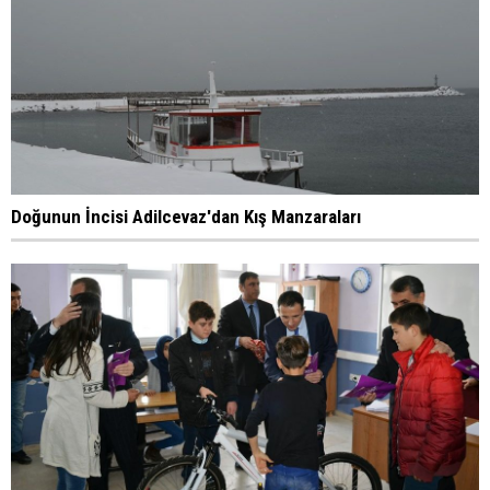
Doğunun İncisi Adilcevaz'dan Kış Manzaraları