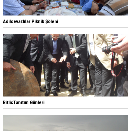
Adilcevazlılar Piknik Şöleni
BitlisTanıtım Günleri