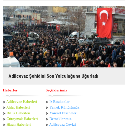
Adilcevaz Şehidini Son Yolculuğuna Uğurladı
Haberler
Seçtiklerimiz
Adilcevaz Haberleri
İz Bırakanlar
Ahlat Haberle
ri
Yemek Kültürümüz
Bitlis Haberleri
Yöresel Efsaneler
Güroymak Haberleri
Derneklerimiz
Hizan Haberleri
Adilcevaz Cevizi