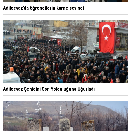
Adilcevaz’da öğrencilerin karne sevinci
Adilcevaz Şehidini Son Yolculuğuna Uğurladı