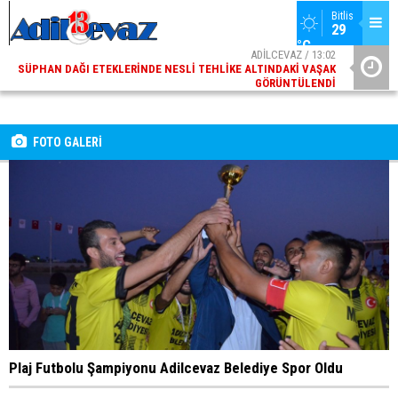
Bitlis
29 
°C
ADİLCEVAZ / 13:02
SÜPHAN DAĞI ETEKLERINDE NESLI TEHLIKE ALTINDAKI VAŞAK
GÖRÜNTÜLENDI
ADİLCEVAZ / 09:10
ADILCEVAZ ESKI KAYMAKAMLARINDAN MUSTAFA ÇIFTÇI
İÇIŞLERI BAKANI OLDU
FOTO GALERİ
Plaj Futbolu Şampiyonu Adilcevaz Belediye Spor Oldu