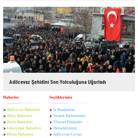
Adilcevaz Şehidini Son Yolculuğuna Uğurladı
Haberler
Seçtiklerimiz
Adilcevaz Haberleri
İz Bırakanlar
Ahlat Haberle
ri
Yemek Kültürümüz
Bitlis Haberleri
Yöresel Efsaneler
Güroymak Haberleri
Derneklerimiz
Hizan Haberleri
Adilcevaz Cevizi