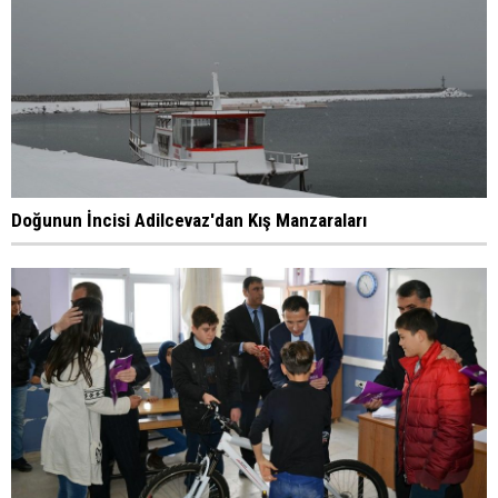
Doğunun İncisi Adilcevaz'dan Kış Manzaraları