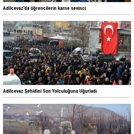
Adilcevaz’da öğrencilerin karne sevinci
Adilcevaz Şehidini Son Yolculuğuna Uğurladı