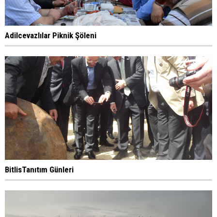
Adilcevazlılar Piknik Şöleni
BitlisTanıtım Günleri