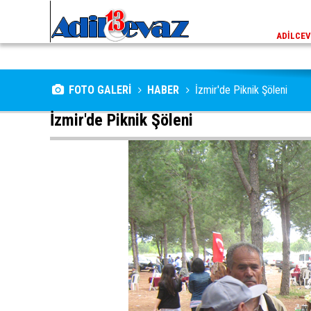
ADİLCEVAZ / 13:02
EKLERINDE NESLI TEHLIKE ALTINDAKI VAŞAK GÖRÜNTÜLENDI
ADILCEV
FOTO GALERİ
HABER
İzmir'de Piknik Şöleni
İzmir'de Piknik Şöleni