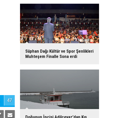
Süphan Dağı Kültür ve Spor Şenlikleri
Muhteşem Finalle Sona erdi
47
Doğunun İncisi Adilcevaz'dan Kış