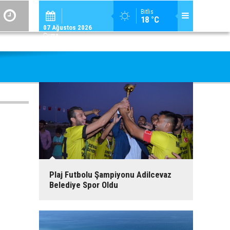
ADİLCEVAZ / 12:
Bitlis
18 °C
ADILCEVAZ'DA KUDUZ VAKASI TESPIT EDILEN KÖY, KARANTINAYA ALIN
07 Ağustos 2026
Cuma
Plaj Futbolu Şampiyonu Adilcevaz
Belediye Spor Oldu