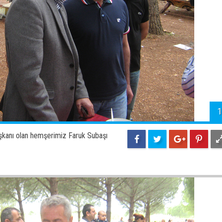
1
Başkanı olan hemşerimiz Faruk Subaşı