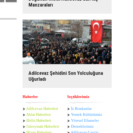
Manzaraları
Adilcevaz Şehidini Son Yolculuğuna
Uğurladı
Haberler
Seçtiklerimiz
Adilcevaz Haberleri
İz Bırakanlar
Ahlat Haberle
ri
Yemek Kültürümüz
Bitlis Haberleri
Yöresel Efsaneler
Güroymak Haberleri
Derneklerimiz
Hizan Haberleri
Adilcevaz Cevizi