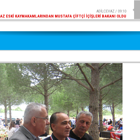
ADİLCEVAZ / 09:10
AZ ESKI KAYMAKAMLARINDAN MUSTAFA ÇIFTÇI İÇIŞLERI BAKANI OLDU