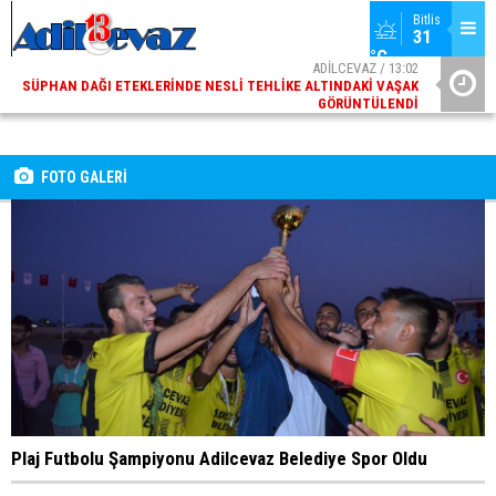
Bitlis
31 
°C
ADİLCEVAZ / 13:02
SÜPHAN DAĞI ETEKLERINDE NESLI TEHLIKE ALTINDAKI VAŞAK
GÖRÜNTÜLENDI
ADİLCEVAZ / 09:10
ADILCEVAZ ESKI KAYMAKAMLARINDAN MUSTAFA ÇIFTÇI
İÇIŞLERI BAKANI OLDU
FOTO GALERİ
Plaj Futbolu Şampiyonu Adilcevaz Belediye Spor Oldu