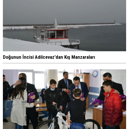
Doğunun İncisi Adilcevaz'dan Kış Manzaraları