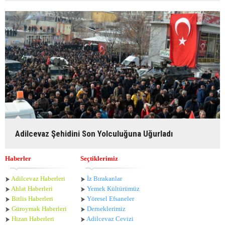
Adilcevaz Şehidini Son Yolculuğuna Uğurladı
Haberler
Seçtiklerimiz
Adilcevaz Haberleri
İz Bırakanlar
Ahlat Haberle
ri
Yemek Kültürümüz
Bitlis Haberleri
Yöresel Efsaneler
Güroymak Haberleri
Derneklerimiz
Hizan Haberleri
Adilcevaz Cevizi