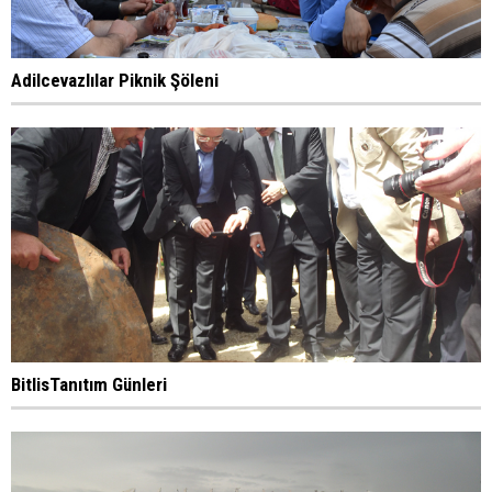
Adilcevazlılar Piknik Şöleni
BitlisTanıtım Günleri