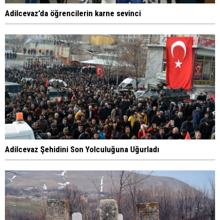
Adilcevaz’da öğrencilerin karne sevinci
Adilcevaz Şehidini Son Yolculuğuna Uğurladı