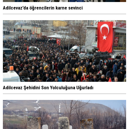
Adilcevaz’da öğrencilerin karne sevinci
Adilcevaz Şehidini Son Yolculuğuna Uğurladı