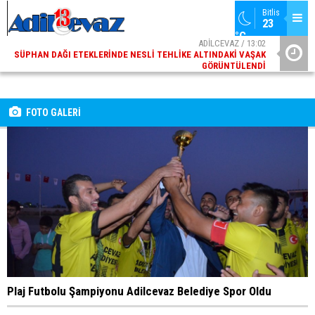
Bitlis
23 
ADİLCEVAZ / 13:02
°C
SÜPHAN DAĞI ETEKLERINDE NESLI TEHLIKE ALTINDAKI VAŞAK
GÖRÜNTÜLENDI
ADİLCEVAZ / 09:10
ADILCEVAZ ESKI KAYMAKAMLARINDAN MUSTAFA ÇIFTÇI
İÇIŞLERI BAKANI OLDU
FOTO GALERİ
Plaj Futbolu Şampiyonu Adilcevaz Belediye Spor Oldu