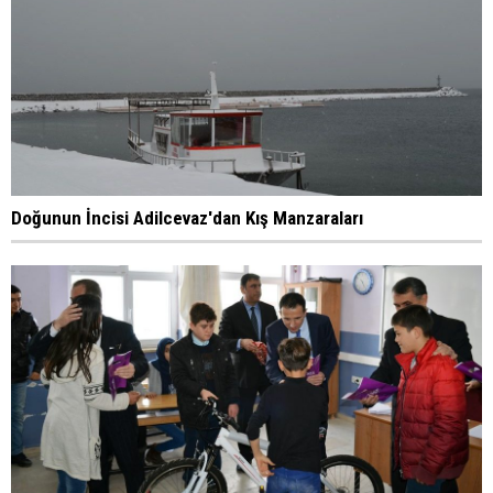
Doğunun İncisi Adilcevaz'dan Kış Manzaraları