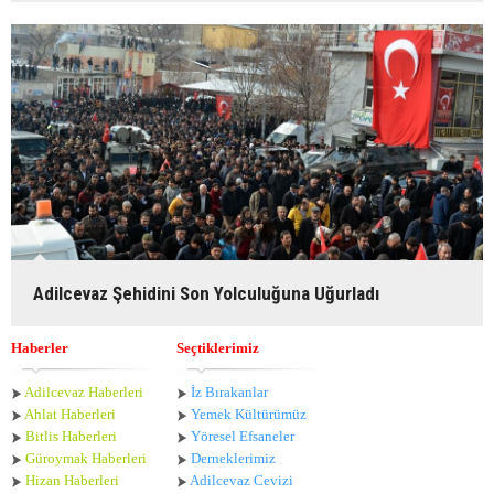
Adilcevaz Şehidini Son Yolculuğuna Uğurladı
Haberler
Seçtiklerimiz
Adilcevaz Haberleri
İz Bırakanlar
Ahlat Haberle
ri
Yemek Kültürümüz
Bitlis Haberleri
Yöresel Efsaneler
Güroymak Haberleri
Derneklerimiz
Hizan Haberleri
Adilcevaz Cevizi