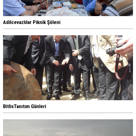
Adilcevazlılar Piknik Şöleni
BitlisTanıtım Günleri