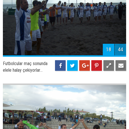
18
44
Futbolcular maç sonunda
elele halay çekiyorlar...