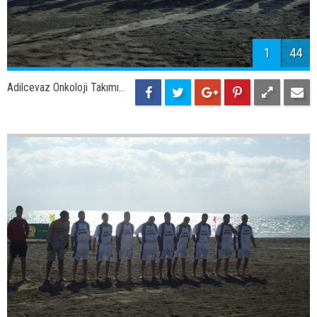
1
44
Adilcevaz Onkoloji Takımı...