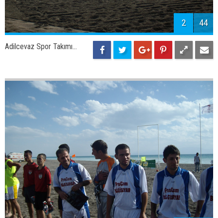
2
44
Adilcevaz Spor Takımı...