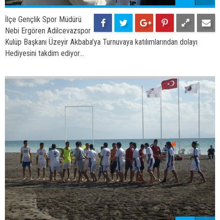
İlçe Gençlik Spor Müdürü
Nebi Ergören Adilcevazspor
Kulüp Başkanı Üzeyir Akbaba'ya Turnuvaya katılımlarından dolayı
Hediyesini takdim ediyor...