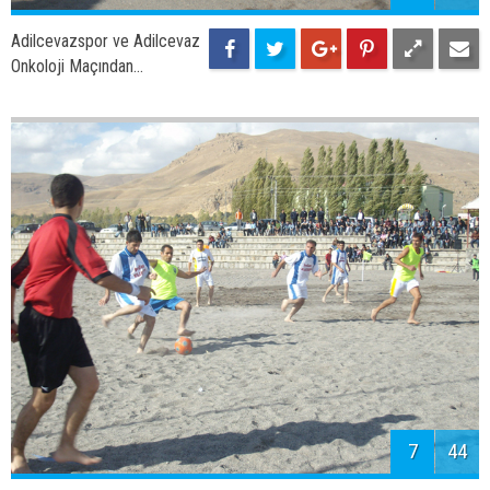
Adilcevazspor ve Adilcevaz
Onkoloji Maçından...
7
44