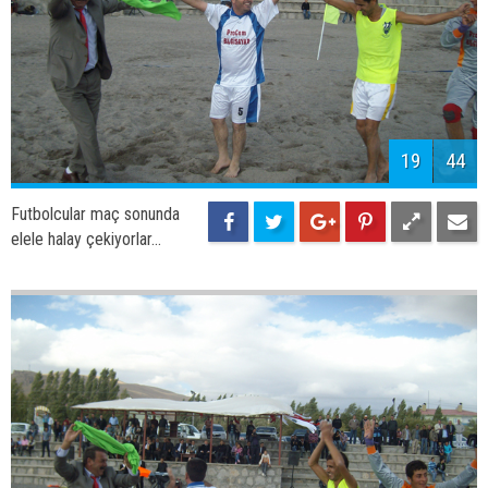
19
44
Futbolcular maç sonunda
elele halay çekiyorlar...