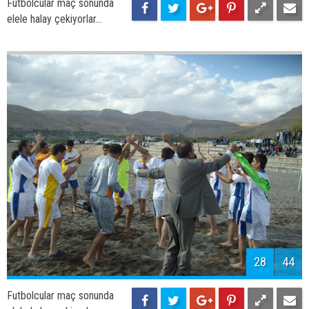
Futbolcular maç sonunda
elele halay çekiyorlar...
28
44
Futbolcular maç sonunda