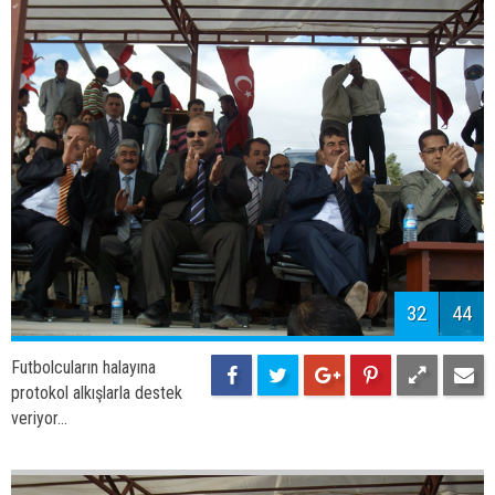
32
44
Futbolcuların halayına
protokol alkışlarla destek
veriyor...