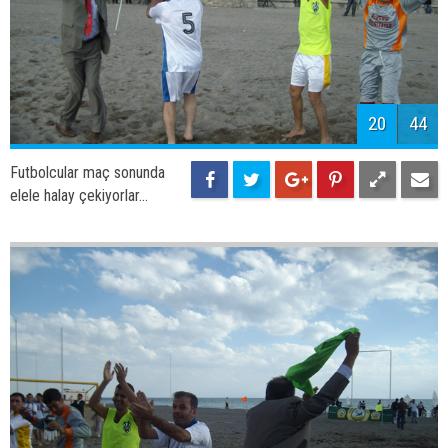
20
44
Futbolcular maç sonunda
elele halay çekiyorlar...