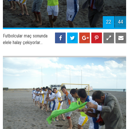
22
44
Futbolcular maç sonunda
elele halay çekiyorlar...