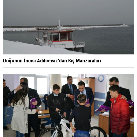
Doğunun İncisi Adilcevaz'dan Kış Manzaraları