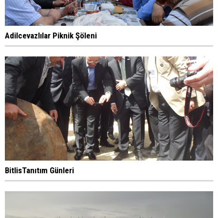
Adilcevazlılar Piknik Şöleni
BitlisTanıtım Günleri