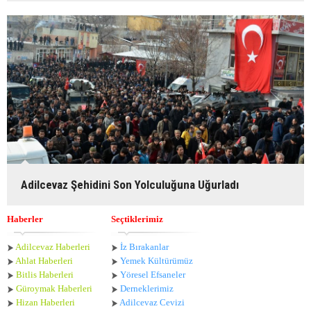
Adilcevaz Şehidini Son Yolculuğuna Uğurladı
Haberler
Seçtiklerimiz
Adilcevaz Haberleri
İz Bırakanlar
Ahlat Haberle
ri
Yemek Kültürümüz
Bitlis Haberleri
Yöresel Efsaneler
Güroymak Haberleri
Derneklerimiz
Hizan Haberleri
Adilcevaz Cevizi