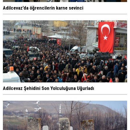
Adilcevaz’da öğrencilerin karne sevinci
Adilcevaz Şehidini Son Yolculuğuna Uğurladı