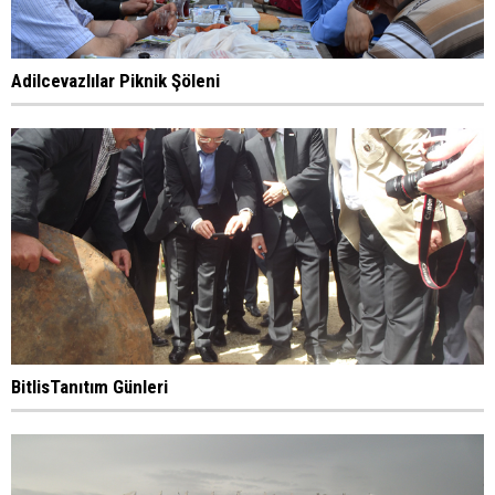
Adilcevazlılar Piknik Şöleni
BitlisTanıtım Günleri