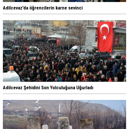
Adilcevaz’da öğrencilerin karne sevinci
Adilcevaz Şehidini Son Yolculuğuna Uğurladı