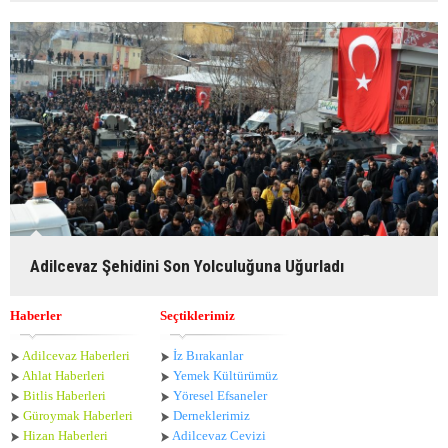
Adilcevaz Şehidini Son Yolculuğuna Uğurladı
Haberler
Seçtiklerimiz
Adilcevaz Haberleri
İz Bırakanlar
Ahlat Haberle
ri
Yemek Kültürümüz
Bitlis Haberleri
Yöresel Efsaneler
Güroymak Haberleri
Derneklerimiz
Hizan Haberleri
Adilcevaz Cevizi