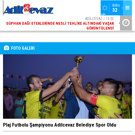
Bitlis
32 
°C
ADİLCEVAZ / 13:02
SÜPHAN DAĞI ETEKLERINDE NESLI TEHLIKE ALTINDAKI VAŞAK
GÖRÜNTÜLENDI
ADİLCEVAZ / 09:10
ADILCEVAZ ESKI KAYMAKAMLARINDAN MUSTAFA ÇIFTÇI
İÇIŞLERI BAKANI OLDU
FOTO GALERİ
Plaj Futbolu Şampiyonu Adilcevaz Belediye Spor Oldu