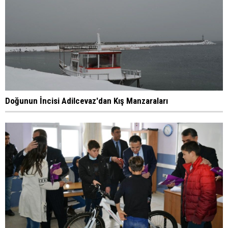
Doğunun İncisi Adilcevaz'dan Kış Manzaraları