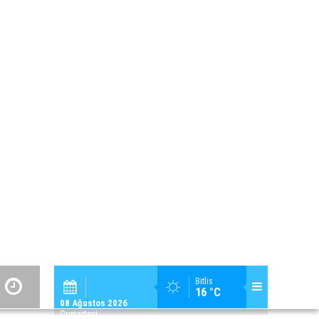
Güroymak Haberleri
Derneklerimiz
Hizan Haberleri
Adilcevaz Cevizi
Mutki Haberleri
Kültür-Sanat
Tatvan Haberleri
Kaybolan Meslekler
Belde Köy Haberleri
Tarihi Yerlerimiz
Bölge Haberleri
Sizden Gelenler