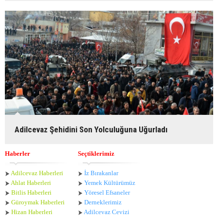
Adilcevaz Şehidini Son Yolculuğuna Uğurladı
Haberler
Seçtiklerimiz
Adilcevaz Haberleri
İz Bırakanlar
Ahlat Haberle
ri
Yemek Kültürümüz
Bitlis Haberleri
Yöresel Efsaneler
Güroymak Haberleri
Derneklerimiz
Hizan Haberleri
Adilcevaz Cevizi