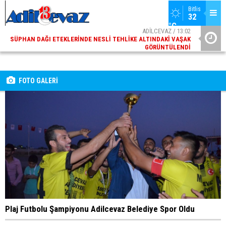
Bitlis
32 
°C
ADİLCEVAZ / 13:02
SÜPHAN DAĞI ETEKLERINDE NESLI TEHLIKE ALTINDAKI VAŞAK
GÖRÜNTÜLENDI
ADİLCEVAZ / 09:10
ADILCEVAZ ESKI KAYMAKAMLARINDAN MUSTAFA ÇIFTÇI
İÇIŞLERI BAKANI OLDU
FOTO GALERİ
Plaj Futbolu Şampiyonu Adilcevaz Belediye Spor Oldu