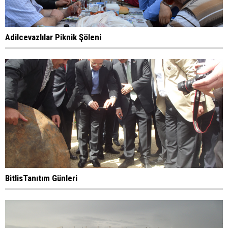
Adilcevazlılar Piknik Şöleni
BitlisTanıtım Günleri