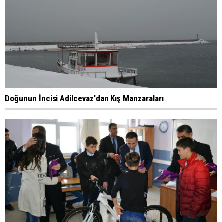
Doğunun İncisi Adilcevaz'dan Kış Manzaraları