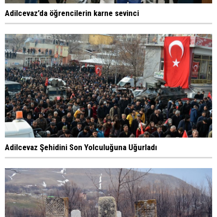
Adilcevaz’da öğrencilerin karne sevinci
Adilcevaz Şehidini Son Yolculuğuna Uğurladı