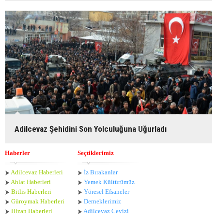
Adilcevaz Şehidini Son Yolculuğuna Uğurladı
Haberler
Seçtiklerimiz
Adilcevaz Haberleri
İz Bırakanlar
Ahlat Haberle
ri
Yemek Kültürümüz
Bitlis Haberleri
Yöresel Efsaneler
Güroymak Haberleri
Derneklerimiz
Hizan Haberleri
Adilcevaz Cevizi