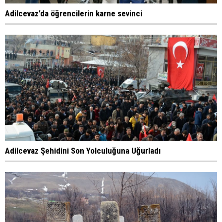
Adilcevaz’da öğrencilerin karne sevinci
Adilcevaz Şehidini Son Yolculuğuna Uğurladı