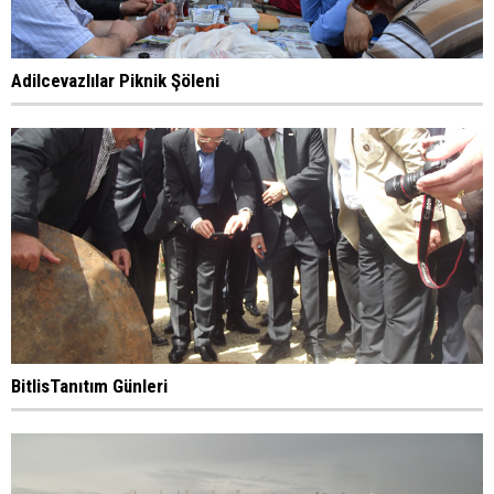
Adilcevazlılar Piknik Şöleni
BitlisTanıtım Günleri