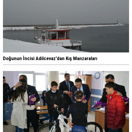
Doğunun İncisi Adilcevaz'dan Kış Manzaraları