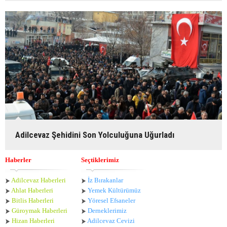
Adilcevaz Şehidini Son Yolculuğuna Uğurladı
Haberler
Seçtiklerimiz
Adilcevaz Haberleri
İz Bırakanlar
Ahlat Haberle
ri
Yemek Kültürümüz
Bitlis Haberleri
Yöresel Efsaneler
Güroymak Haberleri
Derneklerimiz
Hizan Haberleri
Adilcevaz Cevizi