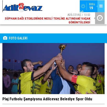
Bitlis
19 
°C
ADİLCEVAZ / 13:02
SÜPHAN DAĞI ETEKLERINDE NESLI TEHLIKE ALTINDAKI VAŞAK
GÖRÜNTÜLENDI
ADİLCEVAZ / 09:10
ADILCEVAZ ESKI KAYMAKAMLARINDAN MUSTAFA ÇIFTÇI
İÇIŞLERI BAKANI OLDU
FOTO GALERİ
Plaj Futbolu Şampiyonu Adilcevaz Belediye Spor Oldu