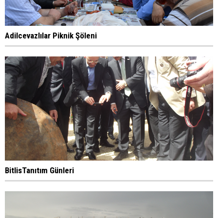
Adilcevazlılar Piknik Şöleni
BitlisTanıtım Günleri