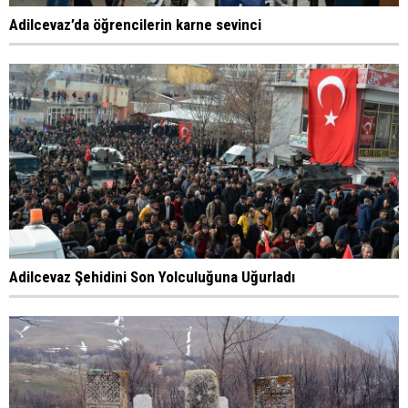
Adilcevaz’da öğrencilerin karne sevinci
Adilcevaz Şehidini Son Yolculuğuna Uğurladı