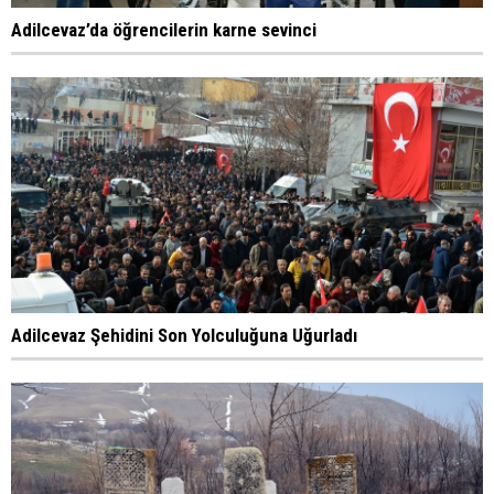
Adilcevaz’da öğrencilerin karne sevinci
Adilcevaz Şehidini Son Yolculuğuna Uğurladı