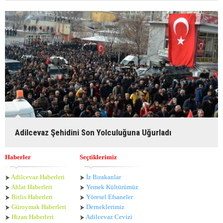
Adilcevaz Şehidini Son Yolculuğuna Uğurladı
Haberler
Seçtiklerimiz
Adilcevaz Haberleri
İz Bırakanlar
Ahlat Haberle
ri
Yemek Kültürümüz
Bitlis Haberleri
Yöresel Efsaneler
Güroymak Haberleri
Derneklerimiz
Hizan Haberleri
Adilcevaz Cevizi