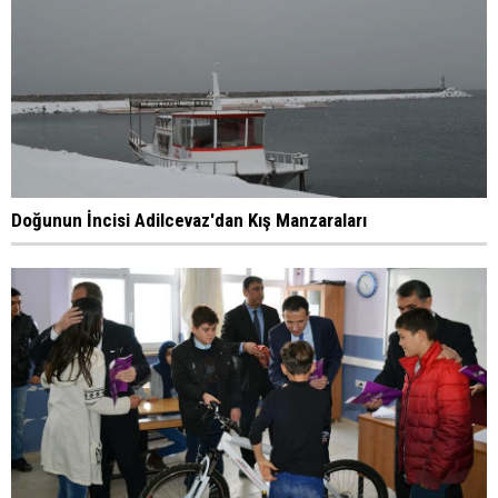
Doğunun İncisi Adilcevaz'dan Kış Manzaraları