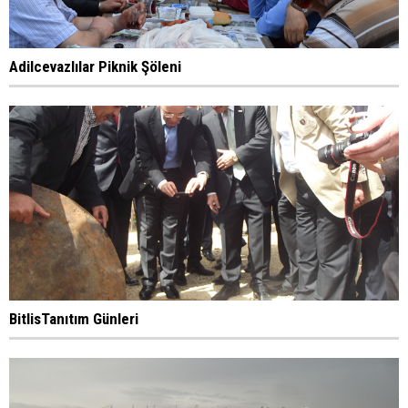
Adilcevazlılar Piknik Şöleni
BitlisTanıtım Günleri