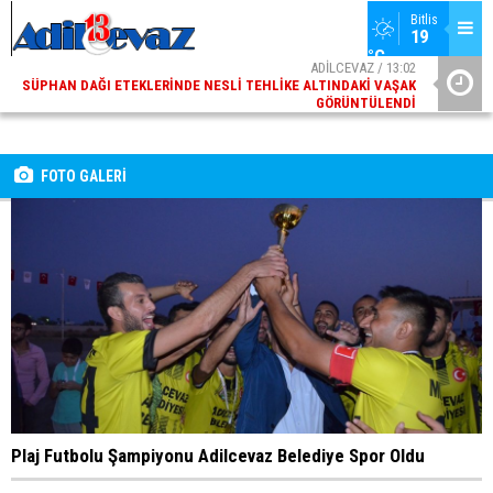
Bitlis
19 
°C
ADİLCEVAZ / 13:02
SÜPHAN DAĞI ETEKLERINDE NESLI TEHLIKE ALTINDAKI VAŞAK
GÖRÜNTÜLENDI
ADİLCEVAZ / 09:10
ADILCEVAZ ESKI KAYMAKAMLARINDAN MUSTAFA ÇIFTÇI
İÇIŞLERI BAKANI OLDU
FOTO GALERİ
Plaj Futbolu Şampiyonu Adilcevaz Belediye Spor Oldu