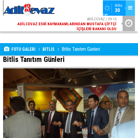
Bitlis
30 
°C
10
ADİLCEVAZ / 12:00
ÇI
ADILCEVAZ'DA KUDUZ VAKASI TESPIT EDILEN KÖY,
ADILCEV
DU
KARANTINAYA ALINDI
Bitlis Tanıtım Günleri
FOTO GALERİ
BİTLİS
Bitlis Tanıtım Günleri