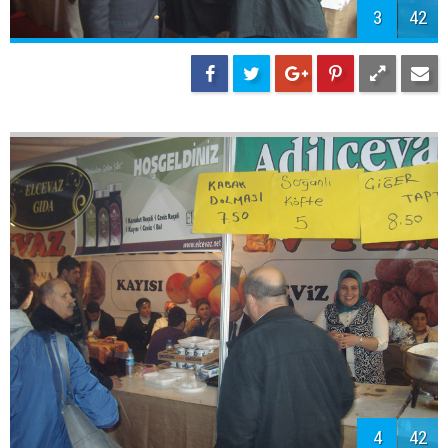
3
42
4
42