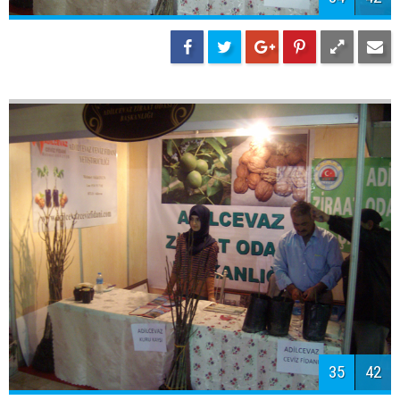
36
42
37
42