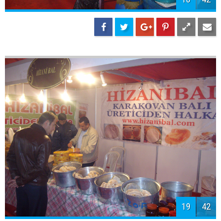
20
42
21
42