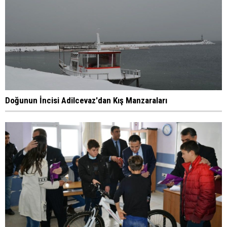
Doğunun İncisi Adilcevaz'dan Kış Manzaraları