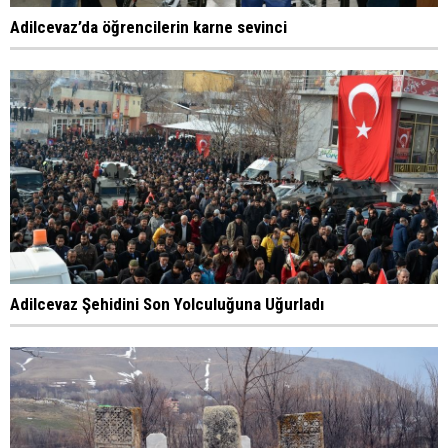
Adilcevaz’da öğrencilerin karne sevinci
Adilcevaz Şehidini Son Yolculuğuna Uğurladı