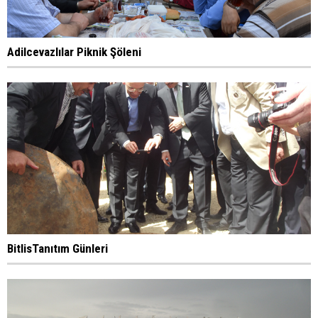
Adilcevazlılar Piknik Şöleni
BitlisTanıtım Günleri