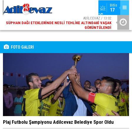
Bitlis
17 
°C
ADİLCEVAZ / 13:02
SÜPHAN DAĞI ETEKLERINDE NESLI TEHLIKE ALTINDAKI VAŞAK
GÖRÜNTÜLENDI
ADİLCEVAZ / 09:10
ADILCEVAZ ESKI KAYMAKAMLARINDAN MUSTAFA ÇIFTÇI
İÇIŞLERI BAKANI OLDU
FOTO GALERİ
Plaj Futbolu Şampiyonu Adilcevaz Belediye Spor Oldu