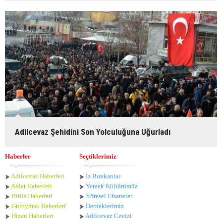
Adilcevaz Şehidini Son Yolculuğuna Uğurladı
Haberler
Seçtiklerimiz
Adilcevaz Haberleri
İz Bırakanlar
Ahlat Haberle
ri
Yemek Kültürümüz
Bitlis Haberleri
Yöresel Efsaneler
Güroymak Haberleri
Derneklerimiz
Hizan Haberleri
Adilcevaz Cevizi