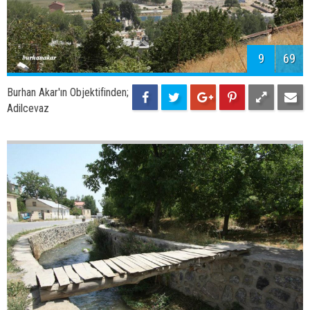
Burhan Akar'ın Objektifinden;
Adilcevaz'da Yüzen Havuz
12
69
Burhan Akar'ın Objektifinden;