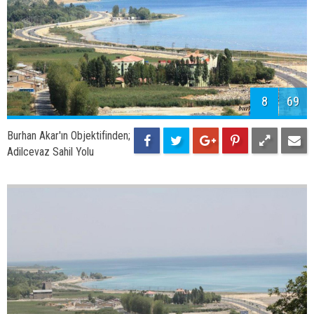
10
69
Burhan Akar'ın Objektifinden;
Çalağan Çayı
11
69