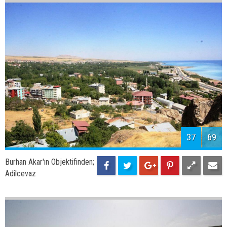
39
69
Burhan Akar'ın Objektifinden;
Toki Konutları