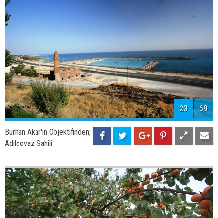
25
69
Burhan Akar'ın Objektifinden;
Adilcevaz