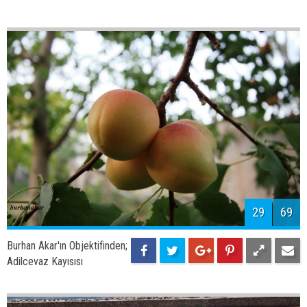
31
69
Burhan Akar'ın Objektifinden;
Adilcevaz sahil yolu