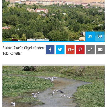
41
69
Burhan Akar'ın Objektifinden;
Adilcevaz
42
69