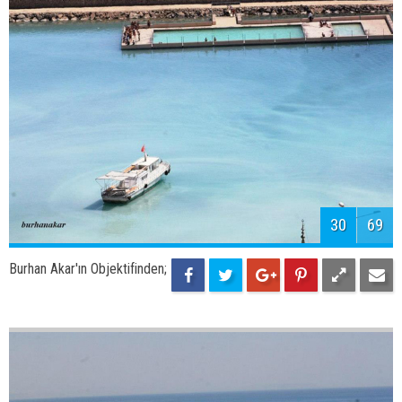
32
69
Burhan Akar'ın Objektifinden;
Aygır Gölü