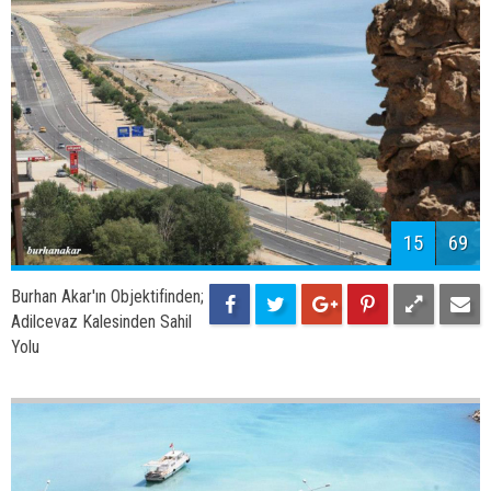
17
69
Burhan Akar'ın Objektifinden;
Tarihi Ulu Camii