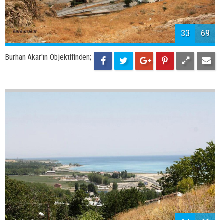
Burhan Akar'ın Objektifinden;
Kef Kalesi
36
69
Burhan Akar'ın Objektifinden;
Adilcevaz