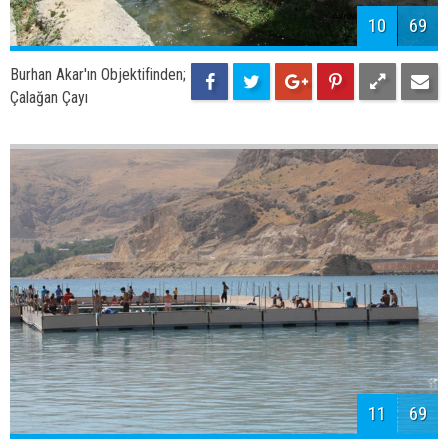
Adilcevaz'dan Genel
Görünüm
13
69
Burhan Akar'ın Objektifinden;
Adilcevaz'da Kayısı Kurutma