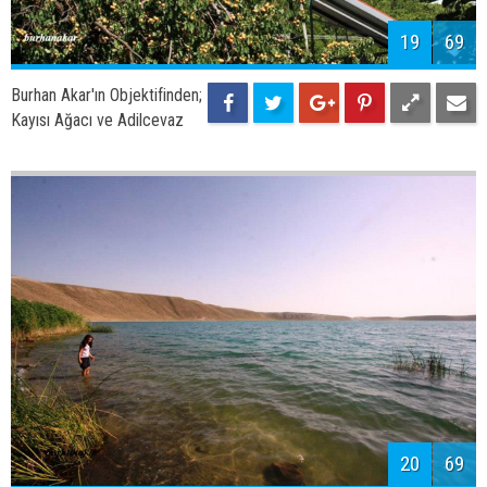
Adilcevaz Kayısıları
22
69
Burhan Akar'ın Objektifinden;
Harabe Olmuş Manastır