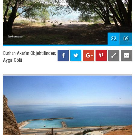
34
69
Burhan Akar'ın Objektifinden;
35
69