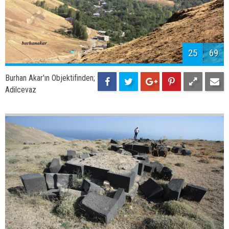
27
69
Burhan Akar'ın Objektifinden;
28
69
Burhan Akar'ın Objektifinden;