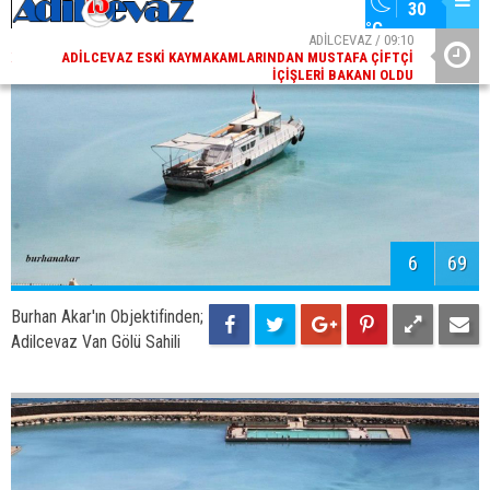
8
69
Burhan Akar'ın Objektifinden;
Adilcevaz Sahil Yolu