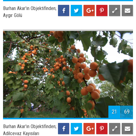
23
69
Burhan Akar'ın Objektifinden;
Adilcevaz Sahili