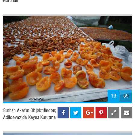
15
69
Burhan Akar'ın Objektifinden;
Adilcevaz Kalesinden Sahil
Yolu