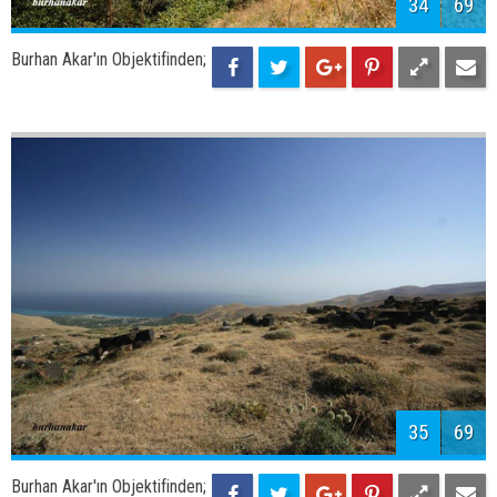
37
69
Burhan Akar'ın Objektifinden;
Adilcevaz