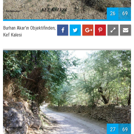
Adilcevaz Elması
29
69
Burhan Akar'ın Objektifinden;
Adilcevaz Kayısısı