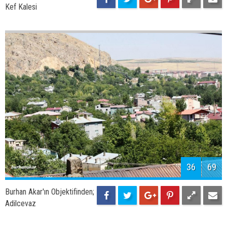
38
69
Burhan Akar'ın Objektifinden;
Aygır gölü