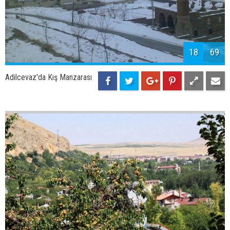
20
69
Burhan Akar'ın Objektifinden;
Aygır Gölü
21
69
Burhan Akar'ın Objektifinden;