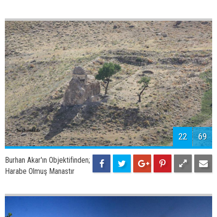
24
69
Burhan Akar'ın Objektifinden;
Adilcevaz Kayısıları