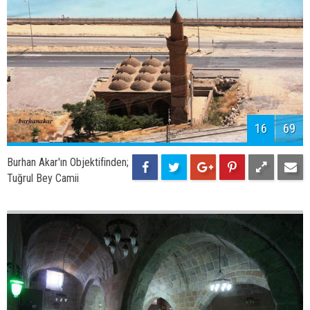
18
69
Adilcevaz'da Kış Manzarası