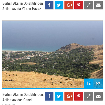
14
69
Burhan Akar'ın Objektifinden;
Tuğrul Bey Camii ve
İskeleden Muhteşem Görünüm