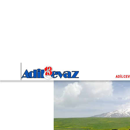
Harun Saban'ın Objektifinden;