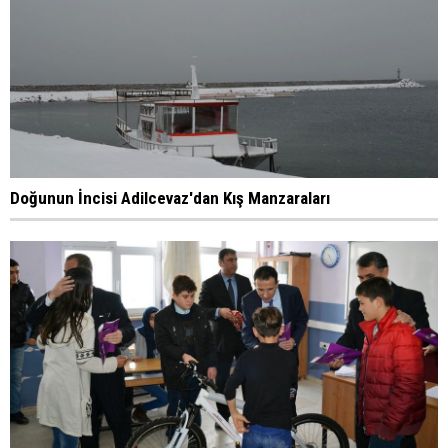
Doğunun İncisi Adilcevaz'dan Kış Manzaraları