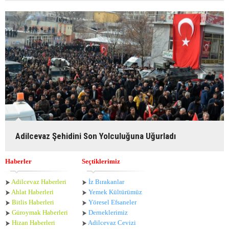
Adilcevaz Şehidini Son Yolculuğuna Uğurladı
Haberler
Seçtiklerimiz
Adilcevaz Haberleri
İz Bırakanlar
Ahlat Haberle
ri
Yemek Kültürümüz
Bitlis Haberleri
Yöresel Efsaneler
Güroymak Haberleri
Derneklerimiz
Hizan Haberleri
Adilcevaz Cevizi