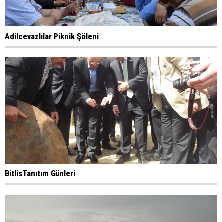
Adilcevazlılar Piknik Şöleni
BitlisTanıtım Günleri