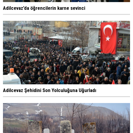
Adilcevaz’da öğrencilerin karne sevinci
Adilcevaz Şehidini Son Yolculuğuna Uğurladı