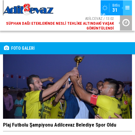
Bitlis
31 
°C
ADİLCEVAZ / 13:02
SÜPHAN DAĞI ETEKLERINDE NESLI TEHLIKE ALTINDAKI VAŞAK
GÖRÜNTÜLENDI
ADİLCEVAZ / 09:10
ADILCEVAZ ESKI KAYMAKAMLARINDAN MUSTAFA ÇIFTÇI
İÇIŞLERI BAKANI OLDU
FOTO GALERİ
Plaj Futbolu Şampiyonu Adilcevaz Belediye Spor Oldu