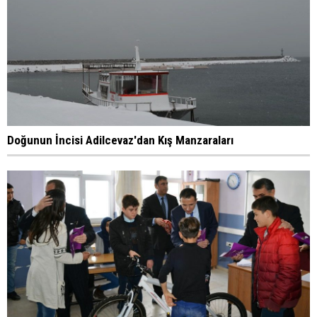
Doğunun İncisi Adilcevaz'dan Kış Manzaraları