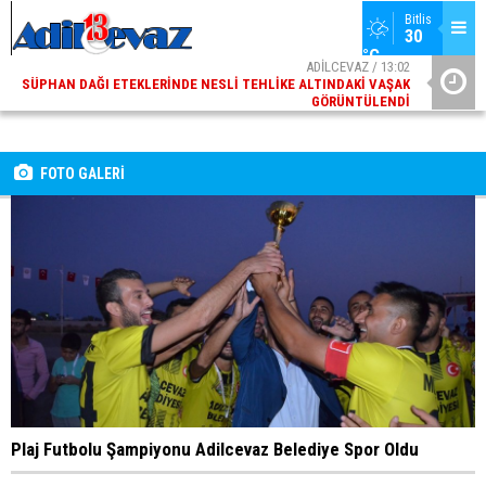
Bitlis
30 
°C
ADİLCEVAZ / 13:02
SÜPHAN DAĞI ETEKLERINDE NESLI TEHLIKE ALTINDAKI VAŞAK
GÖRÜNTÜLENDI
ADİLCEVAZ / 09:10
ADILCEVAZ ESKI KAYMAKAMLARINDAN MUSTAFA ÇIFTÇI
İÇIŞLERI BAKANI OLDU
FOTO GALERİ
Plaj Futbolu Şampiyonu Adilcevaz Belediye Spor Oldu