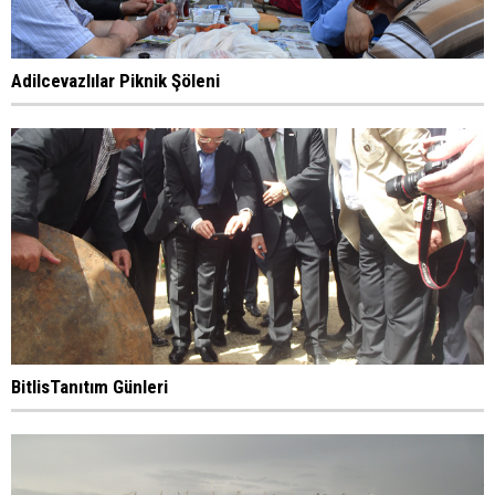
Adilcevazlılar Piknik Şöleni
BitlisTanıtım Günleri