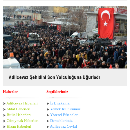
Adilcevaz Şehidini Son Yolculuğuna Uğurladı
Haberler
Seçtiklerimiz
Adilcevaz Haberleri
İz Bırakanlar
Ahlat Haberle
ri
Yemek Kültürümüz
Bitlis Haberleri
Yöresel Efsaneler
Güroymak Haberleri
Derneklerimiz
Hizan Haberleri
Adilcevaz Cevizi