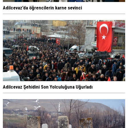
Adilcevaz’da öğrencilerin karne sevinci
Adilcevaz Şehidini Son Yolculuğuna Uğurladı