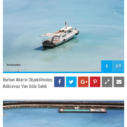
6
69
Burhan Akar'ın Objektifinden;
Adilcevaz Van Gölü Sahili