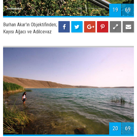
19
69
Burhan Akar'ın Objektifinden;
Kayısı Ağacı ve Adilcevaz
20
69