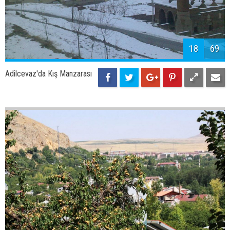
18
69
Adilcevaz'da Kış Manzarası