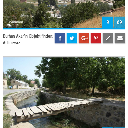
9
69
Burhan Akar'ın Objektifinden;
Adilcevaz