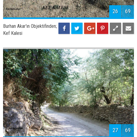
26
69
Burhan Akar'ın Objektifinden;
Kef Kalesi
27
69