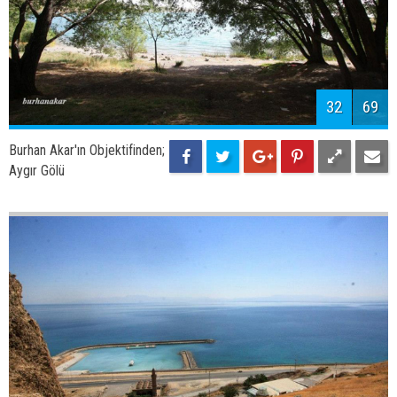
32
69
Burhan Akar'ın Objektifinden;
Aygır Gölü