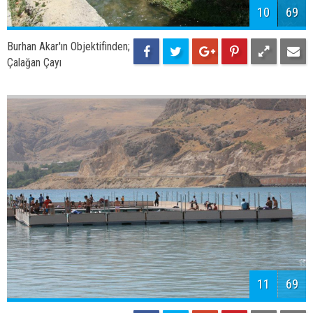
10
69
Burhan Akar'ın Objektifinden;
Çalağan Çayı
11
69