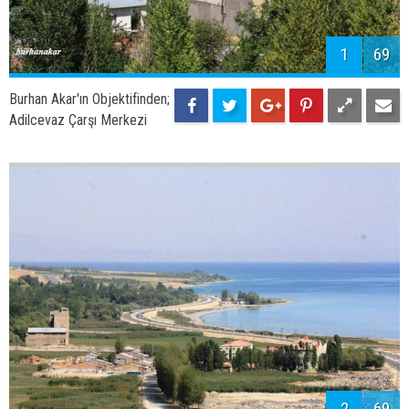
1
69
Burhan Akar'ın Objektifinden;
Adilcevaz Çarşı Merkezi
2
69