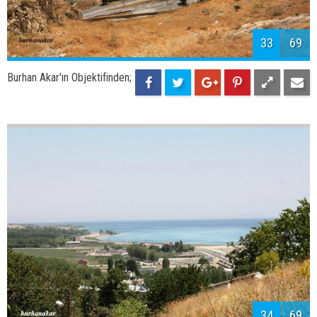
33
69
Burhan Akar'ın Objektifinden;
34
69