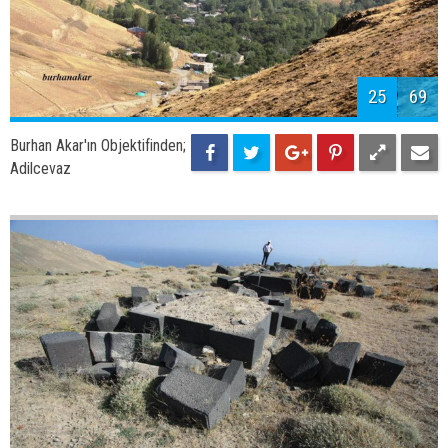
25
69
Burhan Akar'ın Objektifinden;
Adilcevaz