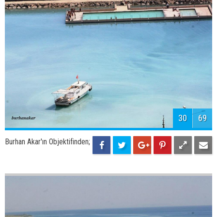
30
69
Burhan Akar'ın Objektifinden;