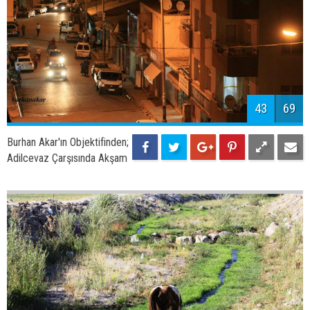
45
69
Burhan Akar'ın Objektifinden;