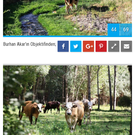
46
69
Burhan Akar'ın Objektifinden;
Adilcevaz Çarşısı