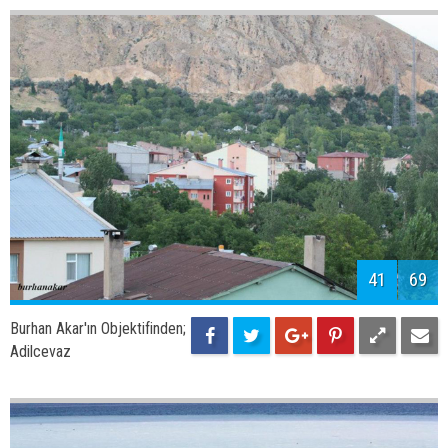
43
69
Burhan Akar'ın Objektifinden;
Adilcevaz Çarşısında Akşam