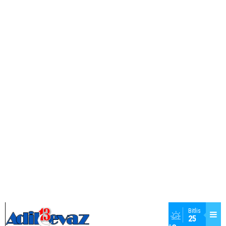
12
69
Burhan Akar'ın Objektifinden;
Adilcevaz'dan Genel
Görünüm