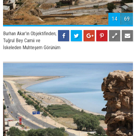
16
69
Burhan Akar'ın Objektifinden;
Tuğrul Bey Camii
17
69