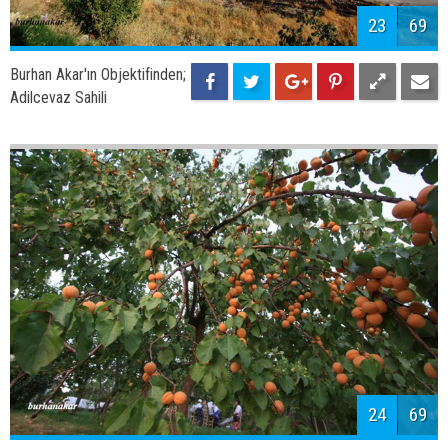
Burhan Akar'ın Objektifinden;
Adilcevaz
26
69
Burhan Akar'ın Objektifinden;
Kef Kalesi