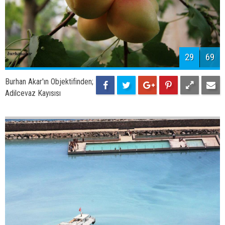
31
69
Burhan Akar'ın Objektifinden;
Adilcevaz sahil yolu
32
69