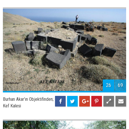
28
69
Burhan Akar'ın Objektifinden;
Adilcevaz Elması