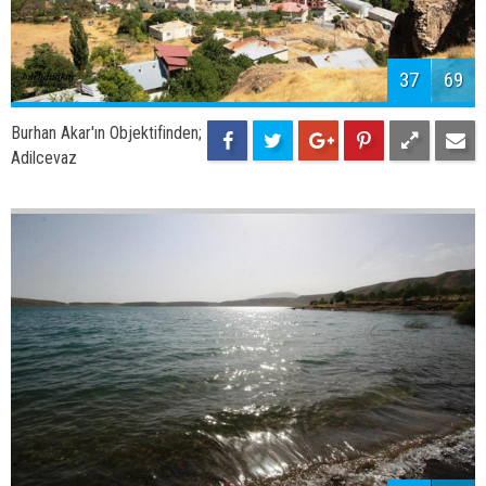
39
69
Burhan Akar'ın Objektifinden;
Toki Konutları
40
69
Burhan Akar'ın Objektifinden;