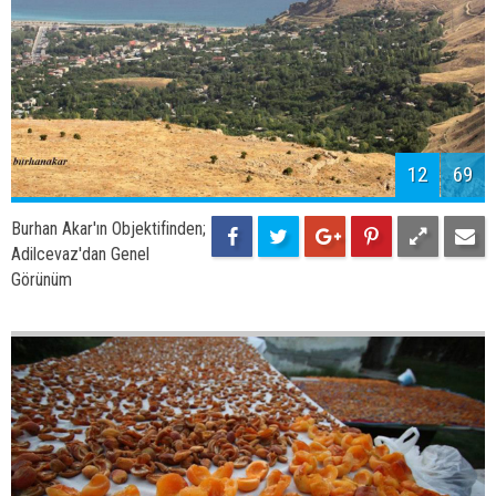
14
69
Burhan Akar'ın Objektifinden;
Tuğrul Bey Camii ve
İskeleden Muhteşem Görünüm