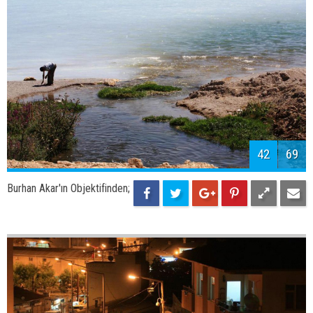
44
69
Burhan Akar'ın Objektifinden;