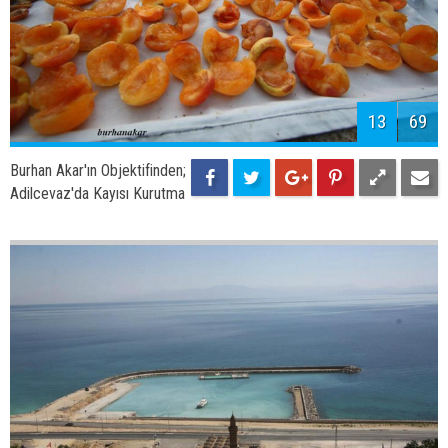
15
69
Burhan Akar'ın Objektifinden;
Adilcevaz Kalesinden Sahil
Yolu