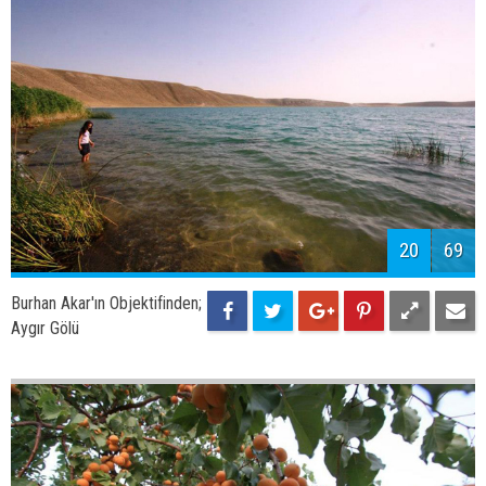
22
69
Burhan Akar'ın Objektifinden;
Harabe Olmuş Manastır