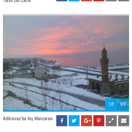
20
69
Burhan Akar'ın Objektifinden;
Aygır Gölü