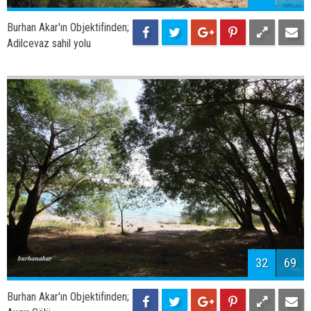
34
69
Burhan Akar'ın Objektifinden;