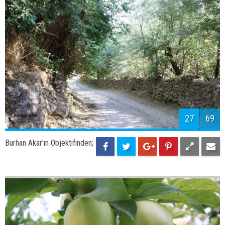
29
69
Burhan Akar'ın Objektifinden;
Adilcevaz Kayısısı