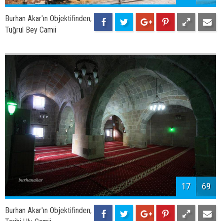
Adilcevaz'da Kış Manzarası
19
69
Burhan Akar'ın Objektifinden;
Kayısı Ağacı ve Adilcevaz