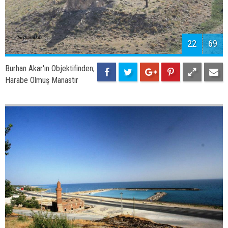
24
69
Burhan Akar'ın Objektifinden;
Adilcevaz Kayısıları
25
69