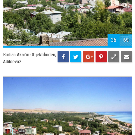
38
69
Burhan Akar'ın Objektifinden;
Aygır gölü