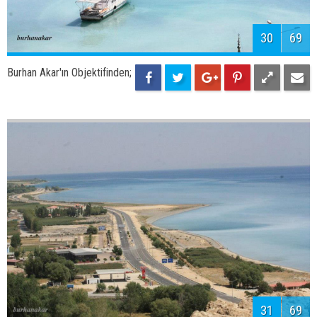
Burhan Akar'ın Objektifinden;
Aygır Gölü
33
69
Burhan Akar'ın Objektifinden;