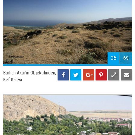
37
69
Burhan Akar'ın Objektifinden;
Adilcevaz