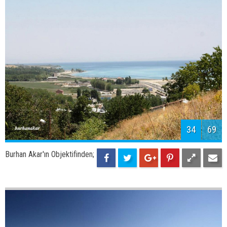
36
69
Burhan Akar'ın Objektifinden;
Adilcevaz