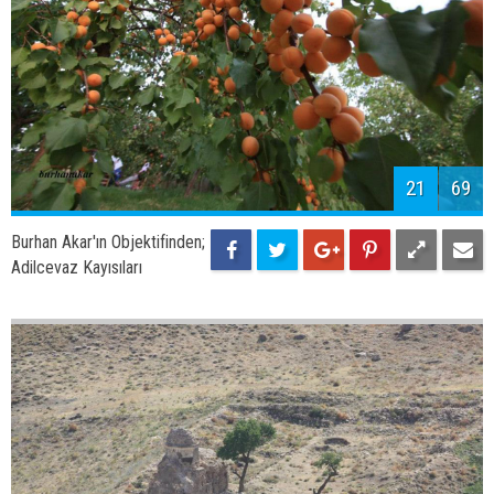
23
69
Burhan Akar'ın Objektifinden;
Adilcevaz Sahili