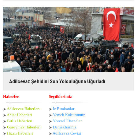
Adilcevaz Şehidini Son Yolculuğuna Uğurladı
Haberler
Seçtiklerimiz
Adilcevaz Haberleri
İz Bırakanlar
Ahlat Haberle
ri
Yemek Kültürümüz
Bitlis Haberleri
Yöresel Efsaneler
Güroymak Haberleri
Derneklerimiz
Hizan Haberleri
Adilcevaz Cevizi