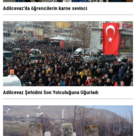
Adilcevaz’da öğrencilerin karne sevinci
Adilcevaz Şehidini Son Yolculuğuna Uğurladı