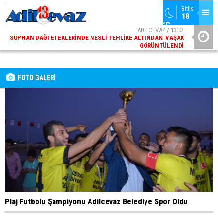
Bitlis
18 
°C
ADİLCEVAZ / 13:02
SÜPHAN DAĞI ETEKLERINDE NESLI TEHLIKE ALTINDAKI VAŞAK
GÖRÜNTÜLENDI
ADİLCEVAZ / 09:10
ADILCEVAZ ESKI KAYMAKAMLARINDAN MUSTAFA ÇIFTÇI
İÇIŞLERI BAKANI OLDU
FOTO GALERİ
Plaj Futbolu Şampiyonu Adilcevaz Belediye Spor Oldu