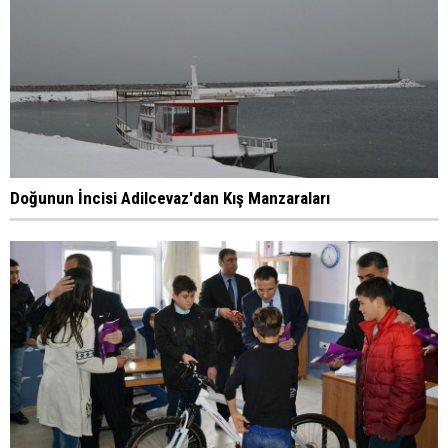
Doğunun İncisi Adilcevaz'dan Kış Manzaraları