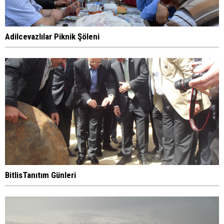
Adilcevazlılar Piknik Şöleni
BitlisTanıtım Günleri