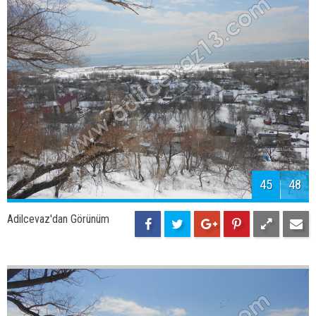
47
48