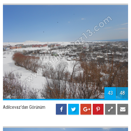
45
48
Adilcevaz'dan Görünüm