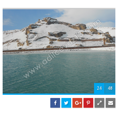
26
48