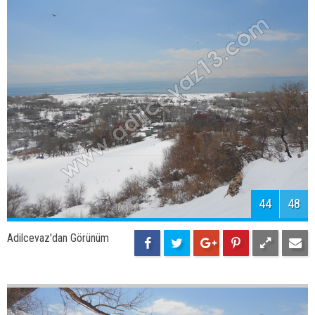
46
48
Adilcevaz'dan Görünüm