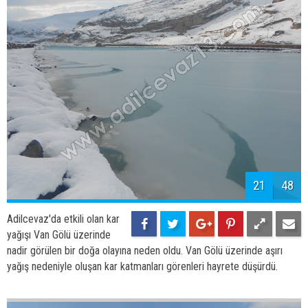
yağış nedeniyle oluşan kar katmanları görenleri hayrete düşürdü.
23
48
Adilcevaz'da etkili olan kar
yağışı Van Gölü üzerinde