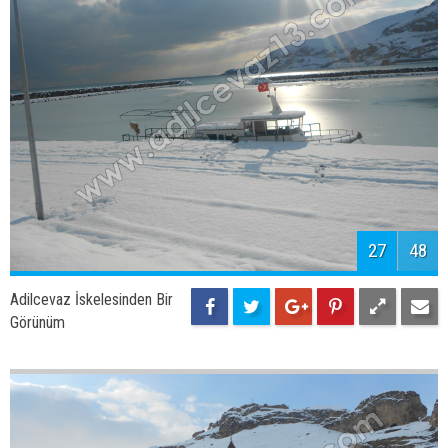
29
48
Tarihi Tuğrul Bey Camii