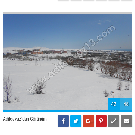
44
48
Adilcevaz'dan Görünüm