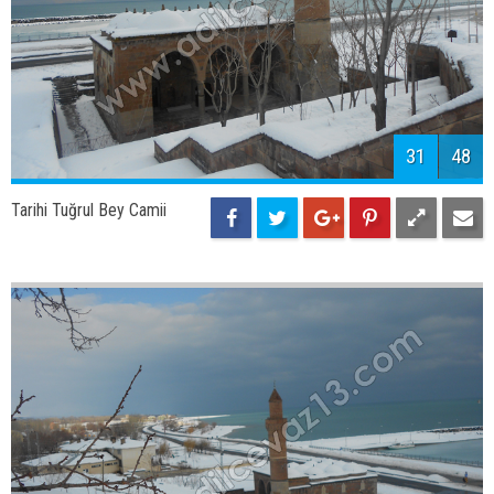
33
48
Tarihi Tuğrul Bey Camii