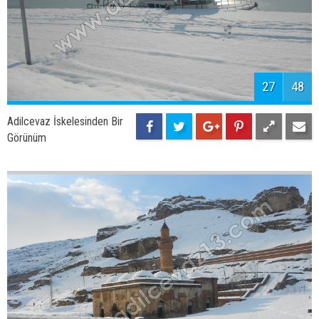
29
48
Tarihi Tuğrul Bey Camii