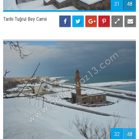
33
48
Tarihi Tuğrul Bey Camii
34
48