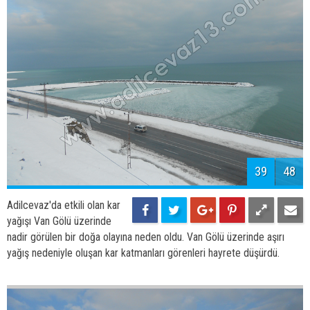
41
48
Davullu Mağaradan Görünüm