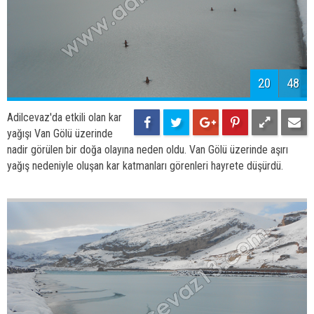
22
48
Adilcevaz'da etkili olan kar
yağışı Van Gölü üzerinde
nadir görülen bir doğa olayına neden oldu. Van Gölü üzerinde aşırı
yağış nedeniyle oluşan kar katmanları görenleri hayrete düşürdü.