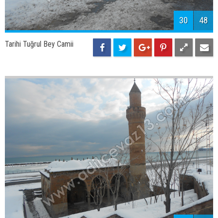
32
48
Tarihi Tuğrul Bey Camii