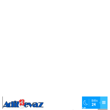
12
48
Adilcevaz Kalesinden
Görünüm