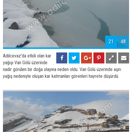
23
48
Adilcevaz'da etkili olan kar
yağışı Van Gölü üzerinde
nadir görülen bir doğa olayına neden oldu. Van Gölü üzerinde aşırı
yağış nedeniyle oluşan kar katmanları görenleri hayrete düşürdü.