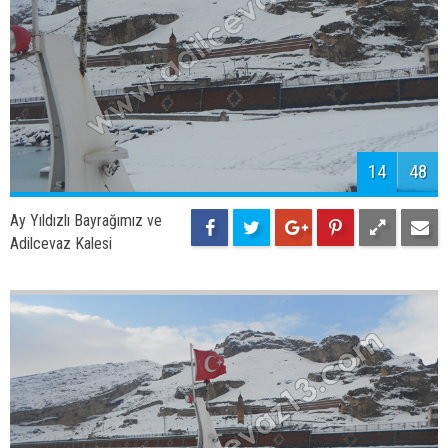
16
48
Ay Yıldızlı Bayrağımız ve
Adilcevaz Kalesi