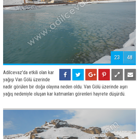
25
48