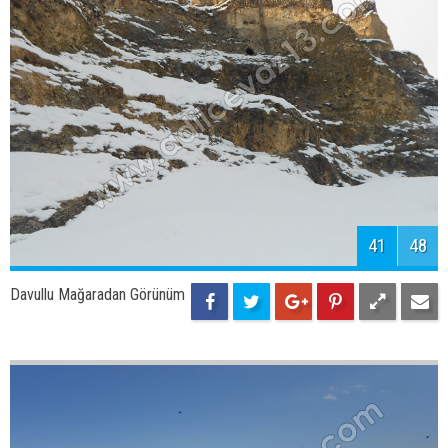
43
48
Adilcevaz'dan Görünüm