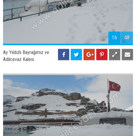
18
48
Adilcevaz'da etkili olan kar
yağışı Van Gölü üzerinde
nadir görülen bir doğa olayına neden oldu. Van Gölü üzerinde aşırı
yağış nedeniyle oluşan kar katmanları görenleri hayrete düşürdü.