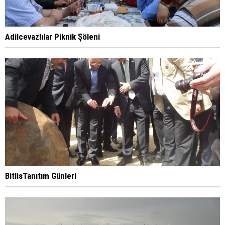
Adilcevazlılar Piknik Şöleni
BitlisTanıtım Günleri