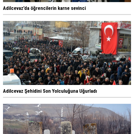
Adilcevaz’da öğrencilerin karne sevinci
Adilcevaz Şehidini Son Yolculuğuna Uğurladı