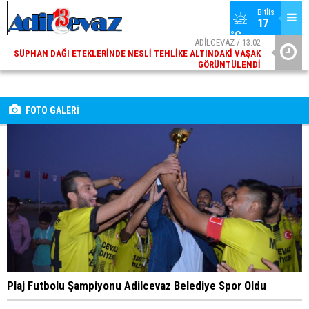
Bitlis
17 
°C
ADİLCEVAZ / 13:02
SÜPHAN DAĞI ETEKLERINDE NESLI TEHLIKE ALTINDAKI VAŞAK
GÖRÜNTÜLENDI
ADİLCEVAZ / 09:10
ADILCEVAZ ESKI KAYMAKAMLARINDAN MUSTAFA ÇIFTÇI
İÇIŞLERI BAKANI OLDU
FOTO GALERİ
Plaj Futbolu Şampiyonu Adilcevaz Belediye Spor Oldu