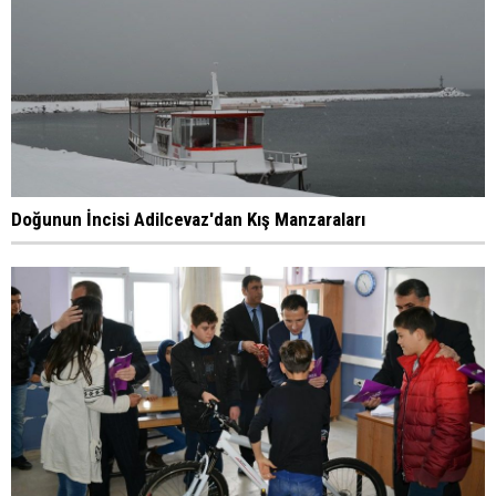
Doğunun İncisi Adilcevaz'dan Kış Manzaraları