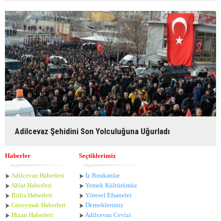
Adilcevaz Şehidini Son Yolculuğuna Uğurladı
Haberler
Seçtiklerimiz
Adilcevaz Haberleri
İz Bırakanlar
Ahlat Haberle
ri
Yemek Kültürümüz
Bitlis Haberleri
Yöresel Efsaneler
Güroymak Haberleri
Derneklerimiz
Hizan Haberleri
Adilcevaz Cevizi