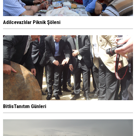
Adilcevazlılar Piknik Şöleni
BitlisTanıtım Günleri