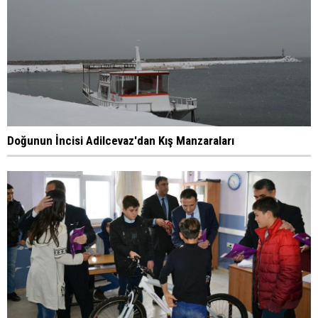
Doğunun İncisi Adilcevaz'dan Kış Manzaraları