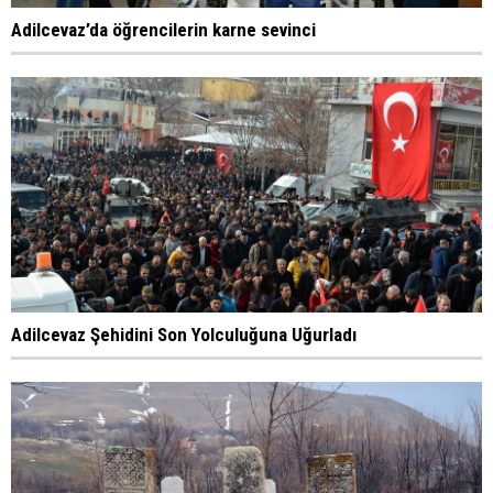
Adilcevaz’da öğrencilerin karne sevinci
Adilcevaz Şehidini Son Yolculuğuna Uğurladı