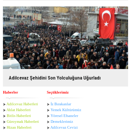
Adilcevaz Şehidini Son Yolculuğuna Uğurladı
Haberler
Seçtiklerimiz
Adilcevaz Haberleri
İz Bırakanlar
Ahlat Haberle
ri
Yemek Kültürümüz
Bitlis Haberleri
Yöresel Efsaneler
Güroymak Haberleri
Derneklerimiz
Hizan Haberleri
Adilcevaz Cevizi