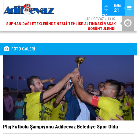
Bitlis
21 
°C
ADİLCEVAZ / 13:02
SÜPHAN DAĞI ETEKLERINDE NESLI TEHLIKE ALTINDAKI VAŞAK
GÖRÜNTÜLENDI
ADİLCEVAZ / 09:10
ADILCEVAZ ESKI KAYMAKAMLARINDAN MUSTAFA ÇIFTÇI
İÇIŞLERI BAKANI OLDU
FOTO GALERİ
Plaj Futbolu Şampiyonu Adilcevaz Belediye Spor Oldu