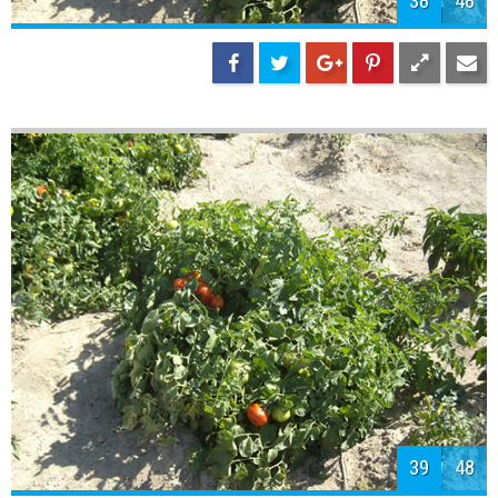
40
48
41
48