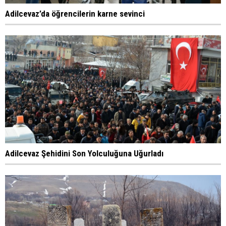
Adilcevaz’da öğrencilerin karne sevinci
Adilcevaz Şehidini Son Yolculuğuna Uğurladı