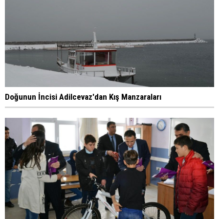
Doğunun İncisi Adilcevaz'dan Kış Manzaraları