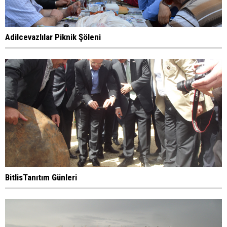
Adilcevazlılar Piknik Şöleni
BitlisTanıtım Günleri