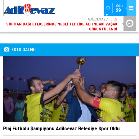
Bitlis
29 
°C
ADİLCEVAZ / 13:02
SÜPHAN DAĞI ETEKLERINDE NESLI TEHLIKE ALTINDAKI VAŞAK
GÖRÜNTÜLENDI
ADİLCEVAZ / 09:10
ADILCEVAZ ESKI KAYMAKAMLARINDAN MUSTAFA ÇIFTÇI
İÇIŞLERI BAKANI OLDU
FOTO GALERİ
Plaj Futbolu Şampiyonu Adilcevaz Belediye Spor Oldu