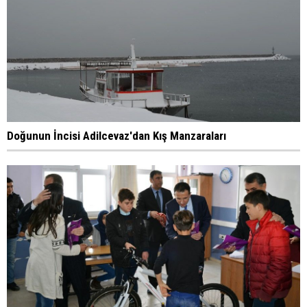
Doğunun İncisi Adilcevaz'dan Kış Manzaraları