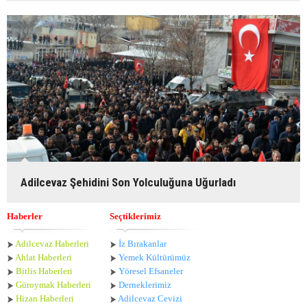
Adilcevaz Şehidini Son Yolculuğuna Uğurladı
Haberler
Seçtiklerimiz
Adilcevaz Haberleri
İz Bırakanlar
Ahlat Haberle
ri
Yemek Kültürümüz
Bitlis Haberleri
Yöresel Efsaneler
Güroymak Haberleri
Derneklerimiz
Hizan Haberleri
Adilcevaz Cevizi