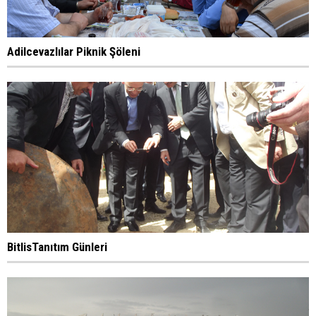
Adilcevazlılar Piknik Şöleni
BitlisTanıtım Günleri