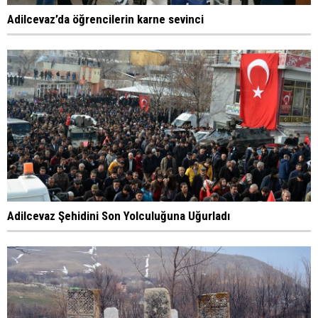
Adilcevaz’da öğrencilerin karne sevinci
Adilcevaz Şehidini Son Yolculuğuna Uğurladı