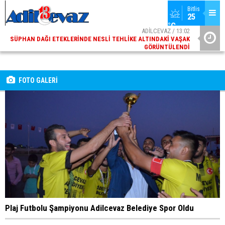
Bitlis
25 
ADİLCEVAZ / 13:02
°C
SÜPHAN DAĞI ETEKLERINDE NESLI TEHLIKE ALTINDAKI VAŞAK
GÖRÜNTÜLENDI
ADİLCEVAZ / 09:10
ADILCEVAZ ESKI KAYMAKAMLARINDAN MUSTAFA ÇIFTÇI
İÇIŞLERI BAKANI OLDU
FOTO GALERİ
Plaj Futbolu Şampiyonu Adilcevaz Belediye Spor Oldu