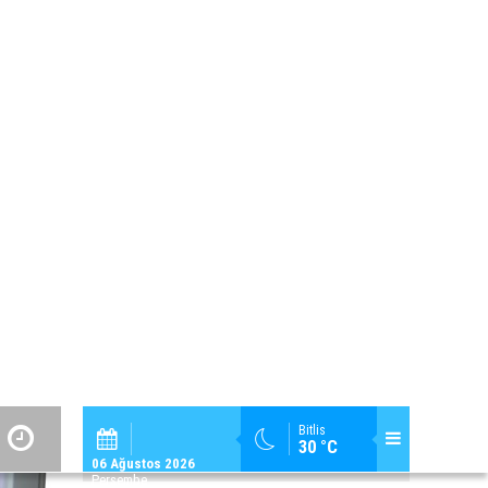
Bitlis Haberleri
Yöresel Efsaneler
Güroymak Haberleri
Derneklerimiz
Hizan Haberleri
Adilcevaz Cevizi
Mutki Haberleri
Kültür-Sanat
Tatvan Haberleri
Kaybolan Meslekler
Belde Köy Haberleri
Tarihi Yerlerimiz
Bölge Haberleri
Sizden Gelenler